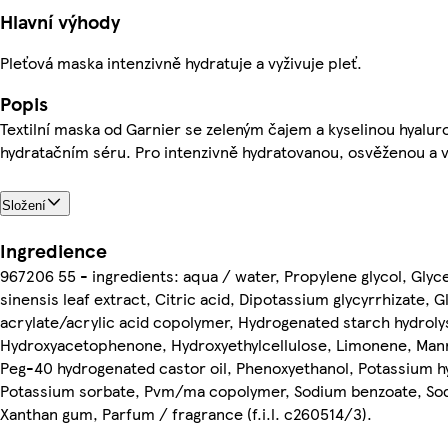
Hlavní výhody
Pleťová maska intenzivně hydratuje a vyživuje pleť.
Popis
Textilní maska od Garnier se zeleným čajem a kyselinou hyalu
hydratačním séru. Pro intenzivně hydratovanou, osvěženou a v
Složení
Ingredience
967206 55 - ingredients: aqua / water, Propylene glycol, Glyc
sinensis leaf extract, Citric acid, Dipotassium glycyrrhizate, G
acrylate/acrylic acid copolymer, Hydrogenated starch hydroly
Hydroxyacetophenone, Hydroxyethylcellulose, Limonene, Mann
Peg-40 hydrogenated castor oil, Phenoxyethanol, Potassium h
Potassium sorbate, Pvm/ma copolymer, Sodium benzoate, Sod
Xanthan gum, Parfum / fragrance (f.i.l. c260514/3).