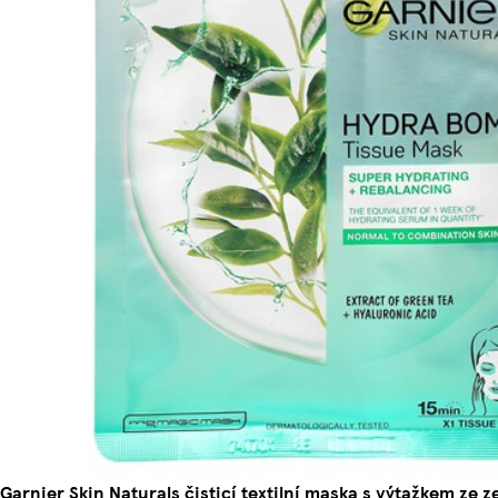
Garnier Skin Naturals čisticí textilní maska s výtažkem ze z