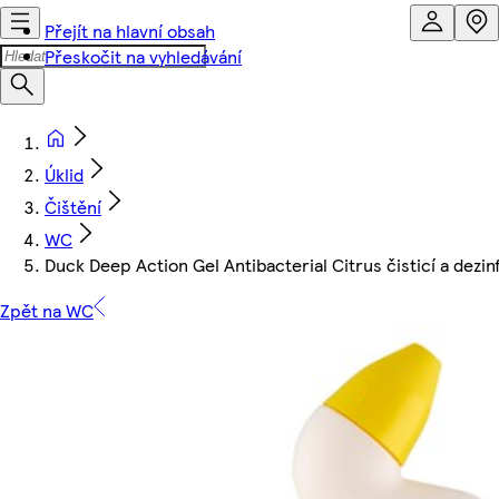
Přejít na hlavní obsah
Přeskočit na vyhledávání
Úklid
Čištění
WC
Duck Deep Action Gel Antibacterial Citrus čisticí a dez
Zpět na WC