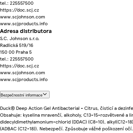
tel.: 225557500
https://doc.scj.cz
www.scjohnson.com
www.scjproducts.info
Adresa distributora
S.C. Johnson s.r.o.
Radlická 519/16
150 00 Praha 5
tel.: 225557500
https://doc.scj.cz
www.scjohnson.com
www.scjproducts.info
Bezpečnostní informace
Duck® Deep Action Gel Antibacterial - Citrus, čisticí a dezin
Obsahuje: kyselina mravenčí, alkoholy, C13-15-rozvětvené a li
didecyldimethylamonium-chlorid (DDAC) (C8-10), alkyl(C12-
(ADBAC (C12-18)). Nebezpečí. Způsobuje vážné poškození očí.