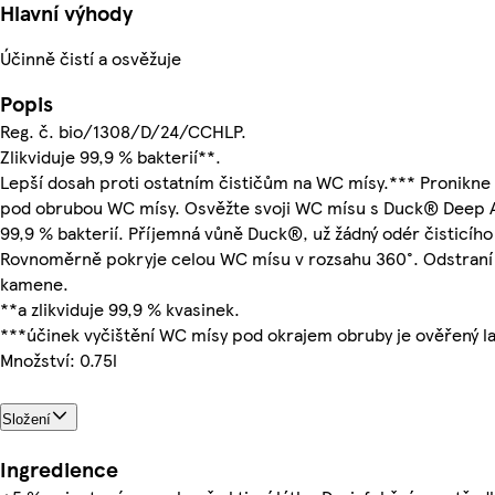
Hlavní výhody
Účinně čistí a osvěžuje
Popis
Reg. č. bio/1308/D/24/CCHLP.
Zlikviduje 99,9 % bakterií**.
Lepší dosah proti ostatním čističům na WC mísy.*** Pronikne
pod obrubou WC mísy. Osvěžte svoji WC mísu s Duck® Deep Act
99,9 % bakterií. Příjemná vůně Duck®, už žádný odér čisticího
Rovnoměrně pokryje celou WC mísu v rozsahu 360°. Odstraní 
kamene.
**a zlikviduje 99,9 % kvasinek.
***účinek vyčištění WC mísy pod okrajem obruby je ověřený l
Množství: 0.75l
Složení
Ingredience