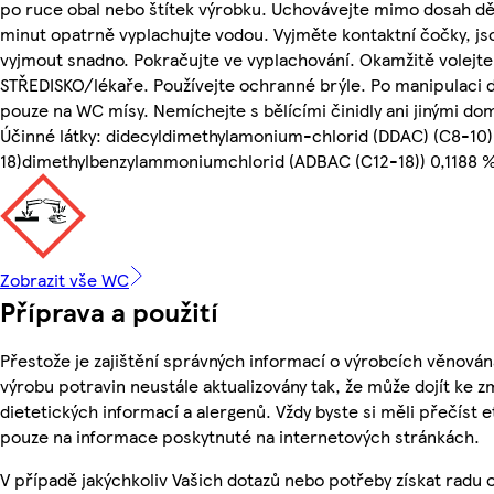
po ruce obal nebo štítek výrobku. Uchovávejte mimo dosah dě
minut opatrně vyplachujte vodou. Vyjměte kontaktní čočky, jso
vyjmout snadno. Pokračujte ve vyplachování. Okamžitě vole
STŘEDISKO/lékaře. Používejte ochranné brýle. Po manipulaci d
pouze na WC mísy. Nemíchejte s bělícími činidly ani jinými dom
Účinné látky: didecyldimethylamonium-chlorid (DDAC) (C8-10) 0
18)dimethylbenzylammoniumchlorid (ADBAC (C12-18)) 0,1188 % 
Zobrazit vše WC
Příprava a použití
Přestože je zajištění správných informací o výrobcích věnován
výrobu potravin neustále aktualizovány tak, že může dojít ke z
dietetických informací a alergenů. Vždy byste si měli přečíst 
pouze na informace poskytnuté na internetových stránkách.
V případě jakýchkoliv Vašich dotazů nebo potřeby získat radu