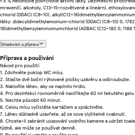
< 5 % neiontové povrchově aktivní látky, Dezinfekční prostřed
mravenčí, alkoholy, C13-15-rozvětvené a lineární, ethoxylov
chlorid (DDAC) (C8-10), alkyl(C12-18)dimethylbenzylammonium
látky: didecyldimethylamonium-chlorid (DDAC) (C8-10) 0, 1782 
18)dimethylbenzylammoniumchlorid (ADBAC (C12-18)) 0, 1188 %
Skladování a příprava
Příprava a používání
Návod pro použití:
1. Zdvihněte poklop WC mísy.
2. Stlačte dvě boční rýhované plošky uzávěru a odšroubujte.
3. Nakloňte láhev, aby se naplnilo hrdlo.
4. Pro dezinfekci rovnoměrně nastříkejte 60 ml tekutého gel
5. Nechte působit 60 minut.
6. Celou mísu vyčistěte kartáčem a spláchněte.
7. Láhev důkladně uzavřete, až se ozve slyšitelné cvaknutí.
8. Chcete-li zabránit usazování vodního kamene a udržet toale
týdně, ale může se používat denně.
9. Po použití si umyjte a osušte ruce.