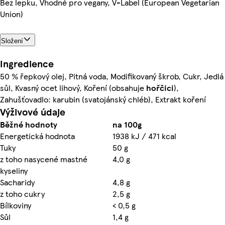
Bez lepku, Vhodné pro vegany, V-Label (European Vegetarian
Union)
Složení
Ingredience
50 % řepkový olej, Pitná voda, Modifikovaný škrob, Cukr, Jedlá
sůl, Kvasný ocet lihový, Koření (obsahuje
hořčici
),
Zahušťovadlo: karubin (svatojánský chléb), Extrakt koření
Výživové údaje
Běžné hodnoty
na 100g
Energetická hodnota
1938 kJ / 471 kcal
Tuky
50 g
z toho nasycené mastné
4,0 g
kyseliny
Sacharidy
4,8 g
z toho cukry
2,5 g
Bílkoviny
< 0,5 g
Sůl
1,4 g