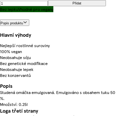
Přidat
Bez lepku
Vhodné pro vegany
Popis produktu
Hlavní výhody
Nejlepší rostlinné suroviny
100% vegan
Neobsahuje sóju
Bez genetické modifikace
Neobsahuje lepek
Bez konzervantů
Popis
Studená omáčka emulgovaná. Emulgováno s obsahem tuku 50
%.
Množství: 0.25l
Loga třetí strany