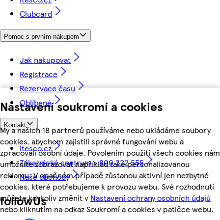
Clubcard
Pomoc s prvním nákupem
Jak nakupovat
Registrace
Rezervace času
Oblíbené
Nastavení soukromí a cookies
Kontakt
My a našich 18 partnerů používáme nebo ukládáme soubory
cookies, abychom zajistili správné fungování webu a
itesco.cz
zpracovali osobní údaje. Povolením použití všech cookies nám
Zákaznické centrum - 800 222 555
umožníte zobrazovat například také personalizovanou
reklamu. V opačném případě zůstanou aktivní jen nezbytné
Naše obchody
cookies, které potřebujeme k provozu webu. Své rozhodnutí
můžete kdykoliv změnit v
Nastavení ochrany osobních údajů
followUs
nebo kliknutím na odkaz Soukromí a cookies v patičce webu.