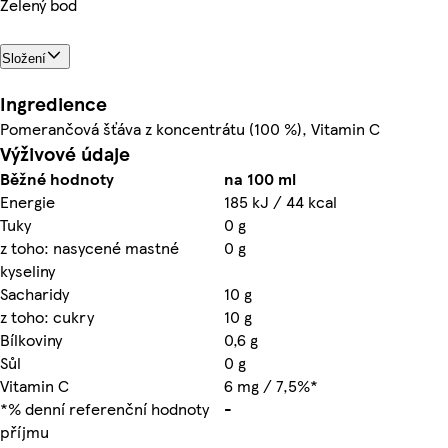
Zelený bod
Složení
Ingredience
Pomerančová šťáva z koncentrátu (100 %), Vitamin C
Výživové údaje
Běžné hodnoty
na 100 ml
Energie
185 kJ / 44 kcal
Tuky
0 g
z toho: nasycené mastné
0 g
kyseliny
Sacharidy
10 g
z toho: cukry
10 g
Bílkoviny
0,6 g
Sůl
0 g
Vitamin C
6 mg / 7,5%*
*% denní referenční hodnoty
-
příjmu