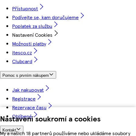
Přístupnost
Podívejte se, kam doručujeme
Poplatek za službu
Nastavení Cookies
Možnosti platby
itesco.cz
Clubcard
Pomoc s prvním nákupem
Jak nakupovat
Registrace
Rezervace času
Oblíbené
Nastavení soukromí a cookies
Kontakt
My a našich 18 partnerů používáme nebo ukládáme soubory