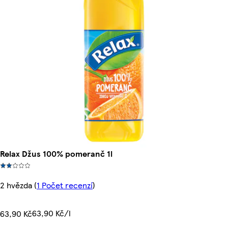
Relax Džus 100% pomeranč 1l
2 hvězda
(
1 Počet recenzí
)
63,90 Kč/l
63,90 Kč