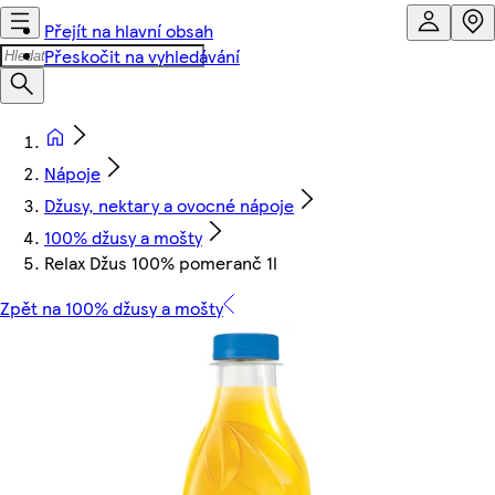
Přejít na hlavní obsah
Přeskočit na vyhledávání
Nápoje
Džusy, nektary a ovocné nápoje
100% džusy a mošty
Relax Džus 100% pomeranč 1l
Zpět na 100% džusy a mošty