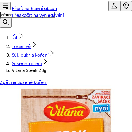
Přejít na hlavní obsah
Přeskočit na vyhledávání
Trvanlivé
Sůl, cukr a koření
Sušené koření
Vitana Steak 28g
Zpět na Sušené koření