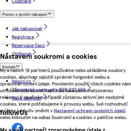
Clubcard
Pomoc s prvním nákupem
Jak nakupovat
Registrace
Rezervace času
Oblíbené
Nastavení soukromí a cookies
Kontakt
My a našich 18 partnerů používáme nebo ukládáme soubory
cookies, abychom zajistili správné fungování webu a
itesco.cz
zpracovali osobní údaje. Povolením použití všech cookies nám
Zákaznické centrum - 800 222 555
umožníte zobrazovat například také personalizovanou
reklamu. V opačném případě zůstanou aktivní jen nezbytné
Naše obchody
cookies, které potřebujeme k provozu webu. Své rozhodnutí
můžete kdykoliv změnit v
Nastavení ochrany osobních údajů
followUs
nebo kliknutím na odkaz Soukromí a cookies v patičce webu.
My a naši partneři zpracováváme údaje z