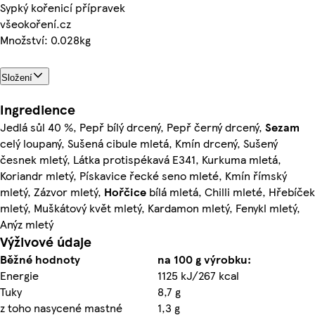
Sypký kořenicí přípravek
všeokoření.cz
Množství: 0.028kg
Složení
Ingredience
Jedlá sůl 40 %, Pepř bílý drcený, Pepř černý drcený,
Sezam
celý loupaný, Sušená cibule mletá, Kmín drcený, Sušený
česnek mletý, Látka protispékavá E341, Kurkuma mletá,
Koriandr mletý, Pískavice řecké seno mleté, Kmín římský
mletý, Zázvor mletý,
Hořčice
bílá mletá, Chilli mleté, Hřebíček
mletý, Muškátový květ mletý, Kardamon mletý, Fenykl mletý,
Anýz mletý
Výživové údaje
Běžné hodnoty
na 100 g výrobku:
Energie
1125 kJ/267 kcal
Tuky
8,7 g
z toho nasycené mastné
1,3 g