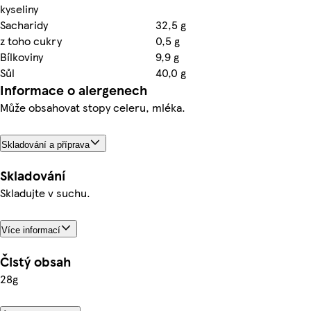
kyseliny
Sacharidy
32,5 g
z toho cukry
0,5 g
Bílkoviny
9,9 g
Sůl
40,0 g
Informace o alergenech
Může obsahovat stopy celeru, mléka.
Skladování a příprava
Skladování
Skladujte v suchu.
Více informací
Čistý obsah
28g