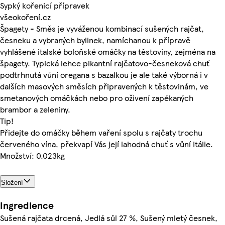
Sypký kořenicí přípravek
všeokoření.cz
Špagety - Směs je vyváženou kombinací sušených rajčat,
česneku a vybraných bylinek, namíchanou k přípravě
vyhlášené italské boloňské omáčky na těstoviny, zejména na
špagety. Typická lehce pikantní rajčatovo-česneková chuť
podtrhnutá vůní oregana s bazalkou je ale také výborná i v
dalších masových směsích připravených k těstovinám, ve
smetanových omáčkách nebo pro oživení zapékaných
brambor a zeleniny.
Tip!
Přidejte do omáčky během vaření spolu s rajčaty trochu
červeného vína, překvapí Vás její lahodná chuť s vůní Itálie.
Množství: 0.023kg
Složení
Ingredience
Sušená rajčata drcená, Jedlá sůl 27 %, Sušený mletý česnek,