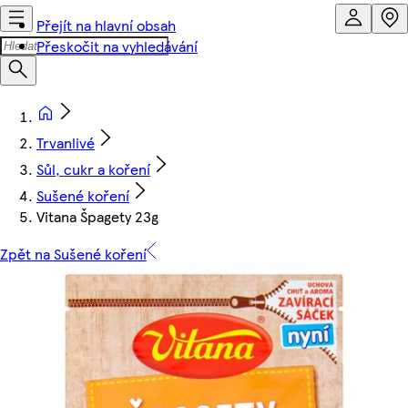
Přejít na hlavní obsah
Přeskočit na vyhledávání
Trvanlivé
Sůl, cukr a koření
Sušené koření
Vitana Špagety 23g
Zpět na Sušené koření