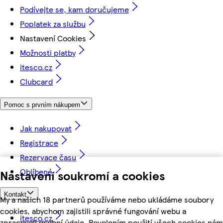
Podívejte se, kam doručujeme
Poplatek za službu
Nastavení Cookies
Možnosti platby
itesco.cz
Clubcard
Pomoc s prvním nákupem
Jak nakupovat
Registrace
Rezervace času
Oblíbené
Nastavení soukromí a cookies
Kontakt
My a našich 18 partnerů používáme nebo ukládáme soubory
cookies, abychom zajistili správné fungování webu a
itesco.cz
zpracovali osobní údaje. Povolením použití všech cookies nám