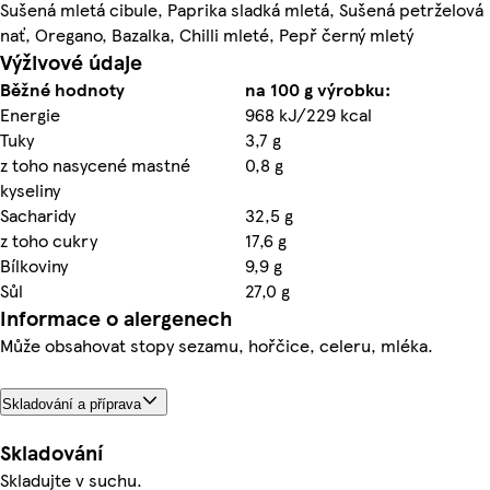
Sušená mletá cibule, Paprika sladká mletá, Sušená petrželová
nať, Oregano, Bazalka, Chilli mleté, Pepř černý mletý
Výživové údaje
Běžné hodnoty
na 100 g výrobku:
Energie
968 kJ/229 kcal
Tuky
3,7 g
z toho nasycené mastné
0,8 g
kyseliny
Sacharidy
32,5 g
z toho cukry
17,6 g
Bílkoviny
9,9 g
Sůl
27,0 g
Informace o alergenech
Může obsahovat stopy sezamu, hořčice, celeru, mléka.
Skladování a příprava
Skladování
Skladujte v suchu.