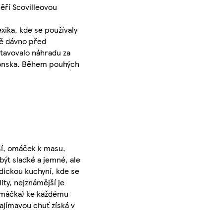
ěří Scovilleovou
xika, kde se používaly
ště dávno před
stavovalo náhradu za
Japonska. Během pouhých
ěsí, omáček k masu,
být sladké a jemné, ale
ndickou kuchyní, kde se
ity, nejznámější je
 (omáčka) ke každému
Zajímavou chuť získá v