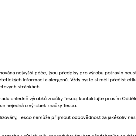
nována nejvyšší péče, jsou předpisy pro výrobu potravin neust
etetických informací a alergenů. Vždy byste si měli přečíst eti
etových stránkách.
 radu ohledně výrobků značky Tesco, kontaktujte prosím Odděl
se nejedná o výrobek značky Tesco.
ualizovány, Tesco nemůže přijmout odpovědnost za jakékoliv ne
a nemohou být jakkoliv reprodukovány bez předchozího souhla