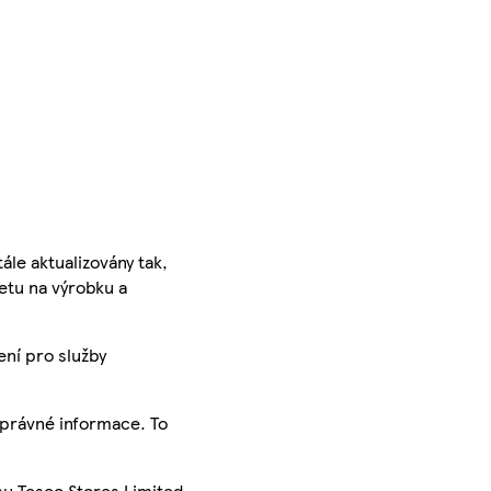
ále aktualizovány tak,
ketu na výrobku a
ení pro služby
správné informace. To
su Tesco Stores Limited