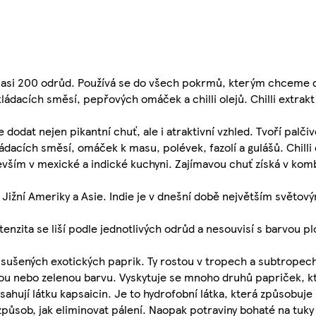
me asi 200 odrůd. Používá se do všech pokrmů, kterým chceme d
kládacích směsí, pepřových omáček a chilli olejů. Chilli extrakt
odat nejen pikantní chuť, ale i atraktivní vzhled. Tvoří palčiv
ládacích směsí, omáček k masu, polévek, fazolí a gulášů. Chilli 
evším v mexické a indické kuchyni. Zajímavou chuť získá v ko
h Jižní Ameriky a Asie. Indie je v dnešní době největším svět
intenzita se liší podle jednotlivých odrůd a nesouvisí s barvou
hů sušených exotických paprik. Ty rostou v tropech a subtropech
ou nebo zelenou barvu. Vyskytuje se mnoho druhů papriček, kte
obsahují látku kapsaicin. Je to hydrofobní látka, která způsobu
 způsob, jak eliminovat pálení. Naopak potraviny bohaté na tuky