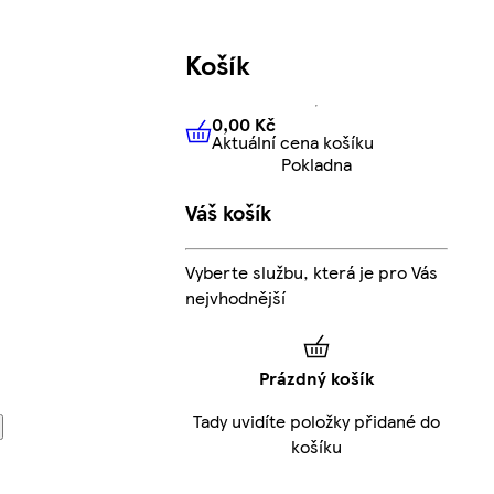
Košík
0,00 Kč
Aktuální cena košíku
0,00 Kč
Aktuální cena košíku
Pokladna
Váš košík
Vyberte službu, která je pro Vás
nejvhodnější
Prázdný košík
Tady uvidíte položky přidané do
košíku