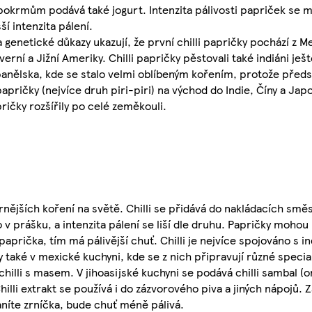
 pokrmům podává také jogurt. Intenzita pálivosti papriček se m
ší intenzita pálení.
genetické důkazy ukazují, že první chilli papričky pochází z Me
verní a Jižní Ameriky. Chilli papričky pěstovali také indiáni je
panělska, kde se stalo velmi oblíbeným kořením, protože před
i papričky (nejvíce druh piri-piri) na východ do Indie, Číny a 
pričky rozšířily po celé zeměkouli.
lárnějších koření na světě. Chilli se přidává do nakládacích sm
 v prášku, a intenzita pálení se liší dle druhu. Papričky mohou 
paprička, tím má pálivější chuť. Chilli je nejvíce spojováno s i
y také v mexické kuchyni, kde se z nich připravují různé special
chilli s masem. V jihoasijské kuchyni se podává chilli sambal
illi extrakt se používá i do zázvorového piva a jiných nápojů. 
níte zrníčka, bude chuť méně pálivá.