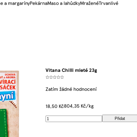
e a margaríny
Pekárna
Maso a lahůdky
Mražené
Trvanlivé
Vitana Chilli mleté 23g
Zatím žádné hodnocení
804,35 Kč/kg
18,50 Kč
Přidat