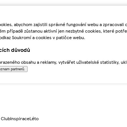
kies, abychom zajistili správné fungování webu a zpracovali 
ém případě zůstanou aktivní jen nezbytné cookies, které pot
odkaz Soukromí a cookies v patičce webu.
ících důvodů
azeného obsahu a reklamy, vytvářet uživatelské statistiky, uk
znam partnerů.
 Club
Inspirace
Léto