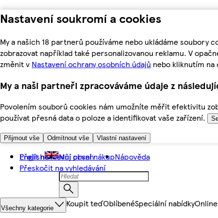
Nastavení soukromí a cookies
My a našich 18 partnerů používáme nebo ukládáme soubory coo
zobrazovat například také personalizovanou reklamu. V opačn
změnit v
Nastavení ochrany osobních údajů
nebo kliknutím na 
My a naši partneři zpracováváme údaje z následuj
Povolením souborů cookies nám umožníte měřit efektivitu zobr
používat přesná data o poloze a identifikovat vaše zařízení.
Se
Přijmout vše
Odmítnout vše
Vlastní nastavení
Přejít na hlavní obsah
English
Můj první nákup
Nápověda
Přeskočit na vyhledávání
Koupit teď
Oblíbené
Speciální nabídky
Online
Všechny kategorie