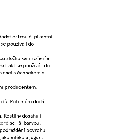
odat ostrou či pikantní
 se používá i do
ou složku kari koření a
extrakt se používá i do
mbinaci s česnekem a
ovým producentem,
 plodů. Pokrmům dodá
. Rostliny dosahují
ré se liší barvou,
je podráždění povrchu
 jako mléko a jogurt