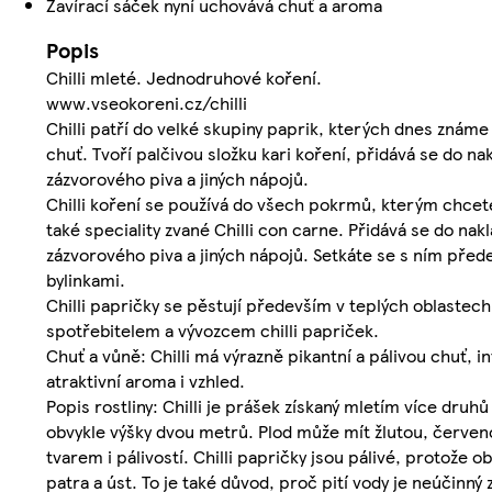
Zavírací sáček nyní uchovává chuť a aroma
Popis
Chilli mleté. Jednodruhové koření.
www.vseokoreni.cz/chilli
Chilli patří do velké skupiny paprik, kterých dnes zná
chuť. Tvoří palčivou složku kari koření, přidává se do na
zázvorového piva a jiných nápojů.
Chilli koření se používá do všech pokrmů, kterým chcete d
také speciality zvané Chilli con carne. Přidává se do nak
zázvorového piva a jiných nápojů. Setkáte se s ním před
bylinkami.
Chilli papričky se pěstují především v teplých oblastec
spotřebitelem a vývozcem chilli papriček.
Chuť a vůně: Chilli má výrazně pikantní a pálivou chuť, 
atraktivní aroma i vzhled.
Popis rostliny: Chilli je prášek získaný mletím více dru
obvykle výšky dvou metrů. Plod může mít žlutou, červen
tvarem i pálivostí. Chilli papričky jsou pálivé, protože 
patra a úst. To je také důvod, proč pití vody je neúčinný