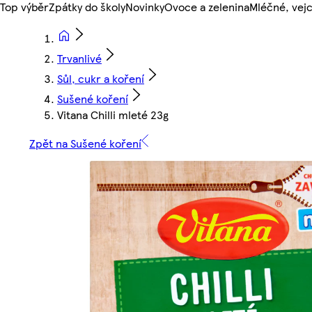
Top výběr
Zpátky do školy
Novinky
Ovoce a zelenina
Mléčné, vejc
Trvanlivé
Sůl, cukr a koření
Sušené koření
Vitana Chilli mleté 23g
Zpět na Sušené koření