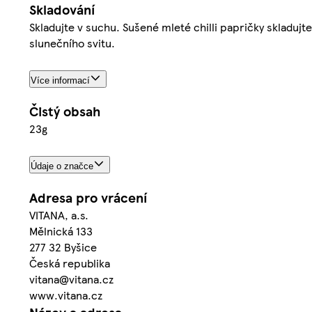
Skladování
Skladujte v suchu. Sušené mleté chilli papričky sklad
slunečního svitu.
Více informací
Čistý obsah
23g
Údaje o značce
Adresa pro vrácení
VITANA, a.s.
Mělnická 133
277 32 Byšice
Česká republika
vitana@vitana.cz
www.vitana.cz