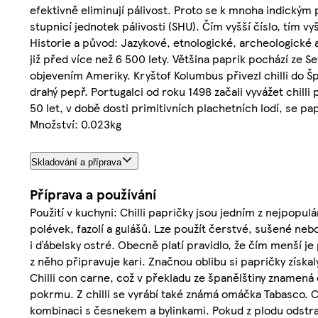
efektivně eliminují pálivost. Proto se k mnoha indickým
stupnicí jednotek pálivosti (SHU). Čím vyšší číslo, tím vyš
Historie a původ: Jazykové, etnologické, archeologické a 
již před více než 6 500 lety. Většina paprik pochází ze Se
objevením Ameriky. Kryštof Kolumbus přivezl chilli do Š
drahý pepř. Portugalci od roku 1498 začali vyvážet chill
50 let, v době dosti primitivních plachetních lodí, se pa
Množství: 0.023kg
Skladování a příprava
Příprava a používání
Použití v kuchyni: Chilli papričky jsou jedním z nejpopu
polévek, fazolí a gulášů. Lze použít čerstvé, sušené nebo
i ďábelsky ostré. Obecně platí pravidlo, že čím menší je 
z něho připravuje kari. Značnou oblibu si papričky získal
Chilli con carne, což v překladu ze španělštiny znamená 
pokrmu. Z chilli se vyrábí také známá omáčka Tabasco. Ch
kombinaci s česnekem a bylinkami. Pokud z plodu odstra