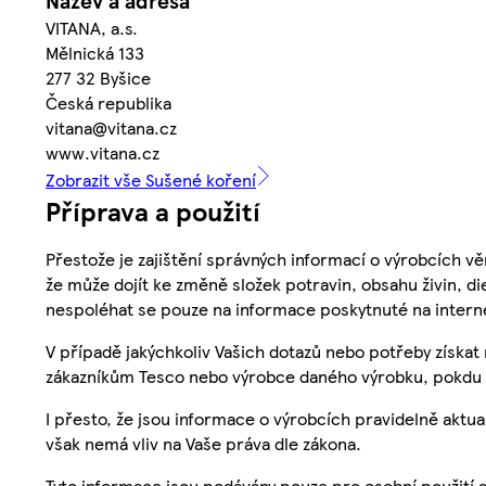
Název a adresa
VITANA, a.s.
Mělnická 133
277 32 Byšice
Česká republika
vitana@vitana.cz
www.vitana.cz
Zobrazit vše Sušené koření
Příprava a použití
Přestože je zajištění správných informací o výrobcích vě
že může dojít ke změně složek potravin, obsahu živin, di
nespoléhat se pouze na informace poskytnuté na intern
V případě jakýchkoliv Vašich dotazů nebo potřeby získat
zákazníkům Tesco nebo výrobce daného výrobku, pokdu 
I přesto, že jsou informace o výrobcích pravidelně akt
však nemá vliv na Vaše práva dle zákona.
Tyto informace jsou podávány pouze pro osobní použití 