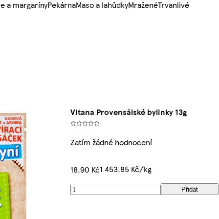
e a margaríny
Pekárna
Maso a lahůdky
Mražené
Trvanlivé
Vitana Provensálské bylinky 13g
Zatím žádné hodnocení
1 453,85 Kč/kg
18,90 Kč
Přidat