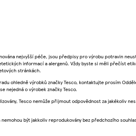
nována nejvyšší péče, jsou předpisy pro výrobu potravin neust
etetických informací a alergenů. Vždy byste si měli přečíst eti
etových stránkách.
 radu ohledně výrobků značky Tesco, kontaktujte prosím Odděl
se nejedná o výrobek značky Tesco.
ualizovány, Tesco nemůže přijmout odpovědnost za jakékoliv ne
a nemohou být jakkoliv reprodukovány bez předchozího souhla