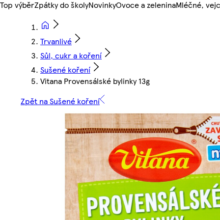
Top výběr
Zpátky do školy
Novinky
Ovoce a zelenina
Mléčné, vejc
Trvanlivé
Sůl, cukr a koření
Sušené koření
Vitana Provensálské bylinky 13g
Zpět na Sušené koření