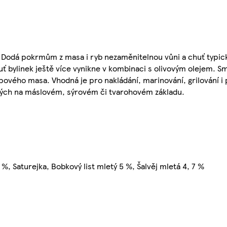
. Dodá pokrmům z masa i ryb nezaměnitelnou vůni a chuť typi
ť bylinek ještě více vynikne v kombinaci s olivovým olejem. S
skopového masa. Vhodná je pro nakládání, marinování, grilování 
ených na máslovém, sýrovém či tvarohovém základu.
, Saturejka, Bobkový list mletý 5 %, Šalvěj mletá 4, 7 %