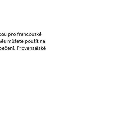
ckou pro francouzké
měs můžete použít na
i pečení. Provensálské