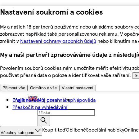
Nastavení soukromí a cookies
My a našich 18 partnerů používáme nebo ukládáme soubory coo
zobrazovat například také personalizovanou reklamu. V opačn
změnit v
Nastavení ochrany osobních údajů
nebo kliknutím na 
My a naši partneři zpracováváme údaje z následuj
Povolením souborů cookies nám umožníte měřit efektivitu zobr
používat přesná data o poloze a identifikovat vaše zařízení.
Se
Přijmout vše
Odmítnout vše
Vlastní nastavení
Přejít na hlavní obsah
English
Můj první nákup
Nápověda
Přeskočit na vyhledávání
Koupit teď
Oblíbené
Speciální nabídky
Online
Všechny kategorie