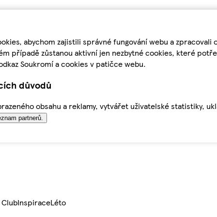
kies, abychom zajistili správné fungování webu a zpracovali 
ém případě zůstanou aktivní jen nezbytné cookies, které pot
odkaz Soukromí a cookies v patičce webu.
ících důvodů
azeného obsahu a reklamy, vytvářet uživatelské statistiky, uk
znam partnerů.
 Club
Inspirace
Léto