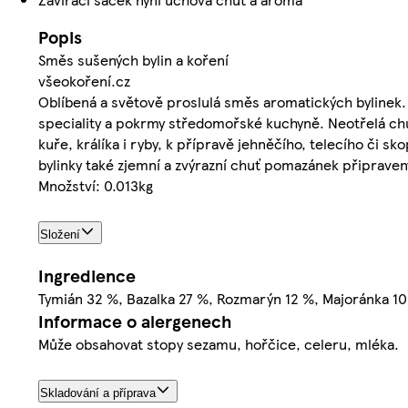
Popis
Směs sušených bylin a koření
všeokoření.cz
Oblíbená a světově proslulá směs aromatických bylinek
speciality a pokrmy středomořské kuchyně. Neotřelá chu
kuře, králíka i ryby, k přípravě jehněčího, telecího či 
bylinky také zjemní a zvýrazní chuť pomazánek připrav
Množství: 0.013kg
Složení
Ingredience
Tymián 32 %, Bazalka 27 %, Rozmarýn 12 %, Majoránka 10 %
Informace o alergenech
Může obsahovat stopy sezamu, hořčice, celeru, mléka.
Skladování a příprava