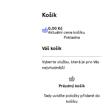
Košík
0,00 Kč
Aktuální cena košíku
0,00 Kč
Aktuální cena košíku
Pokladna
Váš košík
Vyberte službu, která je pro Vás
nejvhodnější
Prázdný košík
Tady uvidíte položky přidané do
košíku