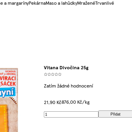
e a margaríny
Pekárna
Maso a lahůdky
Mražené
Trvanlivé
Vitana Divočina 25g
Zatím žádné hodnocení
876,00 Kč/kg
21,90 Kč
Přidat