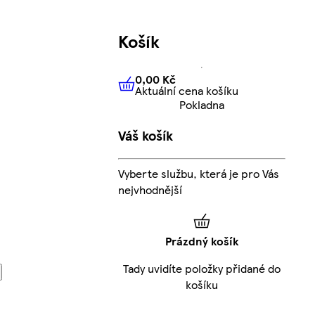
Košík
0,00 Kč
Aktuální cena košíku
0,00 Kč
Aktuální cena košíku
Pokladna
Váš košík
Vyberte službu, která je pro Vás
nejvhodnější
Prázdný košík
Tady uvidíte položky přidané do
košíku