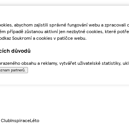
kies, abychom zajistili správné fungování webu a zpracovali 
ém případě zůstanou aktivní jen nezbytné cookies, které pot
odkaz Soukromí a cookies v patičce webu.
ících důvodů
azeného obsahu a reklamy, vytvářet uživatelské statistiky, uk
znam partnerů.
 Club
Inspirace
Léto