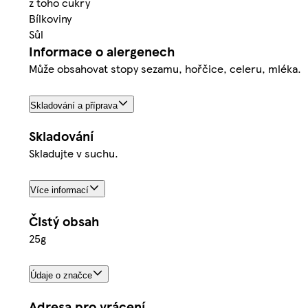
z toho cukry
Bílkoviny
Sůl
Informace o alergenech
Může obsahovat stopy sezamu, hořčice, celeru, mléka.
Skladování a příprava
Skladování
Skladujte v suchu.
Více informací
Čistý obsah
25g
Údaje o značce
Adresa pro vrácení