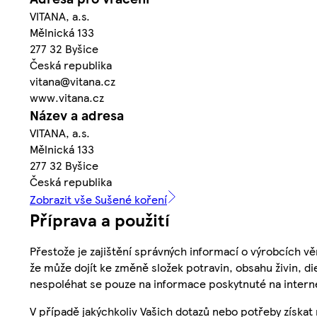
VITANA, a.s.
Mělnická 133
277 32 Byšice
Česká republika
vitana@vitana.cz
www.vitana.cz
Název a adresa
VITANA, a.s.
Mělnická 133
277 32 Byšice
Česká republika
Zobrazit vše Sušené koření
Příprava a použití
Přestože je zajištění správných informací o výrobcích vě
že může dojít ke změně složek potravin, obsahu živin, di
nespoléhat se pouze na informace poskytnuté na intern
V případě jakýchkoliv Vašich dotazů nebo potřeby získat