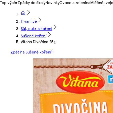
Top výběr
Zpátky do školy
Novinky
Ovoce a zelenina
Mléčné, vejc
Trvanlivé
Sůl, cukr a koření
Sušené koření
Vitana Divočina 25g
Zpět na Sušené koření