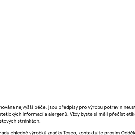
nována nejvyšší péče, jsou předpisy pro výrobu potravin neust
etetických informací a alergenů. Vždy byste si měli přečíst eti
etových stránkách.
 radu ohledně výrobků značky Tesco, kontaktujte prosím Odděl