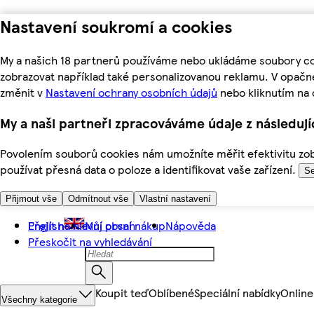
Nastavení soukromí a cookies
My a našich 18 partnerů používáme nebo ukládáme soubory coo
zobrazovat například také personalizovanou reklamu. V opačn
změnit v
Nastavení ochrany osobních údajů
nebo kliknutím na 
My a naši partneři zpracováváme údaje z následuj
Povolením souborů cookies nám umožníte měřit efektivitu zobr
používat přesná data o poloze a identifikovat vaše zařízení.
Se
Přijmout vše
Odmítnout vše
Vlastní nastavení
Přejít na hlavní obsah
English
Můj první nákup
Nápověda
Přeskočit na vyhledávání
Koupit teď
Oblíbené
Speciální nabídky
Online
Všechny kategorie