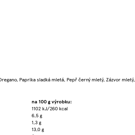
regano, Paprika sladká mletá, Pepř černý mletý, Zázvor mletý,
na 100 g výrobku:
1102 kJ/260 kcal
6,5 g
1,3 g
13,0 g