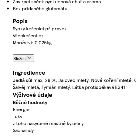
Zavírací sáček nyní uchová chuť a aroma
Bez přidaného glutamátu
Popis
Sypký kořenicí přípravek
Všeokoření.cz
Množství: 0.025kg
Složení
Ingredience
Jedlá sůl max. 28 %, Jalovec mletý, Nové koření mleté, O
Šalvěj mletá, Tymián mletý, Látka protispékavá E341
Výživové údaje
Běžné hodnoty
Energie
Tuky
z toho nasycené mastné kyseliny
Sacharidy