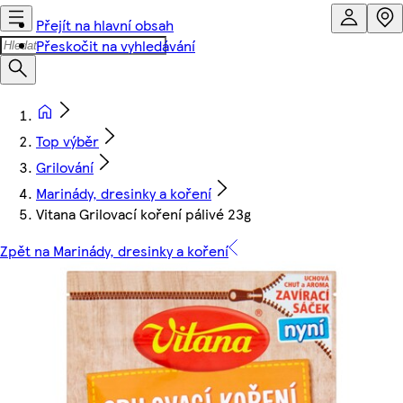
Přejít na hlavní obsah
Přeskočit na vyhledávání
Top výběr
Grilování
Marinády, dresinky a koření
Vitana Grilovací koření pálivé 23g
Zpět na Marinády, dresinky a koření