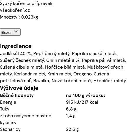
Sypký kořenicí přípravek
všeokoření.cz
Množství: 0.023kg
Složení
Ingredience
Jedlá sůl 40 %, Pepř černý mletý, Paprika sladká mletá,
Sušený česnek mletý, Chilli mleté 8 %, Paprika pálivá mletá,
Sušená cibule mletá,
Hořčice
bílá mletá, Muškátový ořech
mletý, Koriandr mletý, Kmín mletý, Oregano, Sušená
petrželová nať, Bazalka, Nové koření mleté, Hřebíček mletý
Výživové údaje
Běžné hodnoty
na 100 g výrobku:
Energie
915 kJ/217 kcal
Tuky
6,8 g
z toho nasycené mastné
1,4 g
kyseliny
Sacharidy
22,6 g