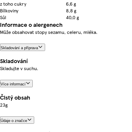
z toho cukry
6,6 g
Bílkoviny
8,8 g
Sůl
40,0 g
Informace o alergenech
Může obsahovat stopy sezamu, celeru, mléka.
Skladování a příprava
Skladování
Skladujte v suchu.
Více informací
Čistý obsah
23g
Údaje o značce