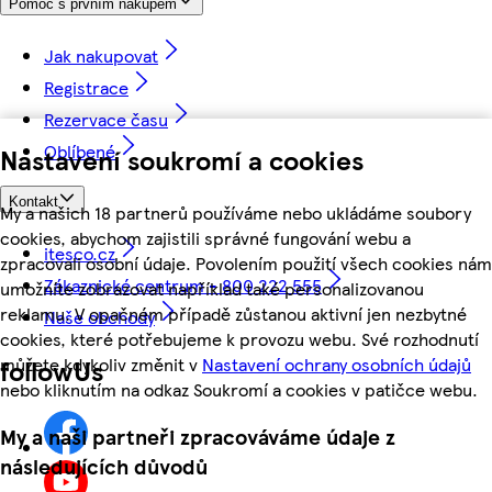
Pomoc s prvním nákupem
Jak nakupovat
Registrace
Rezervace času
Oblíbené
Nastavení soukromí a cookies
Kontakt
My a našich 18 partnerů používáme nebo ukládáme soubory
cookies, abychom zajistili správné fungování webu a
itesco.cz
zpracovali osobní údaje. Povolením použití všech cookies nám
Zákaznické centrum - 800 222 555
umožníte zobrazovat například také personalizovanou
reklamu. V opačném případě zůstanou aktivní jen nezbytné
Naše obchody
cookies, které potřebujeme k provozu webu. Své rozhodnutí
můžete kdykoliv změnit v
Nastavení ochrany osobních údajů
followUs
nebo kliknutím na odkaz Soukromí a cookies v patičce webu.
My a naši partneři zpracováváme údaje z
následujících důvodů