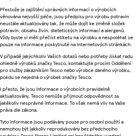
Přestože je zajištění správných informací o výrobcích
věnována nejvyšší péče, jsou předpisy pro výrobu potravin
neustále aktualizovány tak, že může dojít ke změně složek
potravin, obsahu živin, dietetických informací a alergenů.
Vždy byste si měli přečíst etiketu na výrobku a nespoléhat se
pouze na informace poskytnuté na internetových stránkách.
V případě jakýchkoliv Vašich dotazů nebo potřeby získat radu
ohledně výrobků značky Tesco, kontaktujte prosím Oddělení
pro služby zákazníkům Tesco nebo výrobce daného výrobku,
pokdu se nejedná o výrobek značky Tesco.
I přesto, že jsou informace o výrobcích pravidelně
aktualizovány, Tesco nemůže přijmout odpovědnost za
jakékoliv nesprávné informace. To však nemá vliv na Vaše
práva dle zákona.
Tyto informace jsou podávány pouze pro osobní použití a
nemohou být jakkoliv reprodukovány bez předchozího
souhlasu Tesco Stores Limited ani bez řádného uvedení