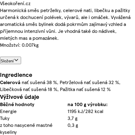
Všeokoření.cz
Harmonická směs petrželky, celerové nati, libečku a pažitky
určená k dochucení polévek, vývarů, ale i omáček. Vyvážená
aromatická směs bylinek dodá pokrmům zajímavý vzhled a
příjemnou intenzivní vůni. Je vhodná také do nádivek,
mletých mas a pomazánek.
Množství: 0.007kg
Složení
Ingredience
Celerová
nať sušená 38 %, Petrželová nať sušená 32 %,
Libečková nať sušená 18 %, Pažitka nať sušená 12 %
Výživové údaje
Běžné hodnoty
na 100 g výrobku:
Energie
1195 kJ/282 kcal
Tuky
3,7 g
z toho nasycené mastné
0,3 g
kyseliny