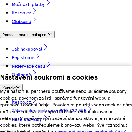
Možnosti platby
itesco.cz
Clubcard
Pomoc s prvním nákupem
Jak nakupovat
Registrace
Rezervace času
Oblíbené
Nastavení soukromí a cookies
Kontakt
My a našich 18 partnerů používáme nebo ukládáme soubory
cookies, abychom zajistili správné fungování webu a
itesco.cz
zpracovali osobní údaje. Povolením použití všech cookies nám
Zákaznické centrum - 800 222 555
umožníte zobrazovat například také personalizovanou
reklamu. V opačném případě zůstanou aktivní jen nezbytné
Naše obchody
cookies, které potřebujeme k provozu webu. Své rozhodnutí
můžete kdykoliv změnit v
Nastavení ochrany osobních údajů