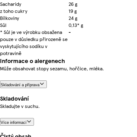
Sacharidy
26 g
z toho cukry
19 g
Bílkoviny
24 g
Sůl
0,13* g
* Sůl je ve výrobku obsažena
-
pouze v důsledku přirozeně se
vyskytujícího sodíku v
potravině
Informace o alergenech
Může obsahovat stopy sezamu, hořčice, mléka.
Skladování a příprava
Skladování
Skladujte v suchu.
Více informací
Čistý obsah