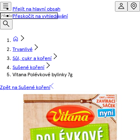
Přejít na hlavní obsah
Přeskočit na vyhledávání
Trvanlivé
Sůl, cukr a koření
Sušené koření
Vitana Polévkové bylinky 7g
Zpět na Sušené koření