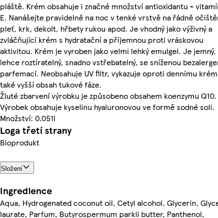
pláště. Krém obsahuje i značné množství antioxidantu - vitam
E. Nanášejte pravidelně na noc v tenké vrstvě na řádně očišt
pleť, krk, dekolt, hřbety rukou apod. Je vhodný jako výživný a
zvláčňující krém s hydratační a příjemnou proti vráskovou
aktivitou. Krém je vyroben jako velmi lehký emulgel. Je jemný,
lehce roztíratelný, snadno vstřebatelný, se sníženou bezalerge
parfemací. Neobsahuje UV filtr, vykazuje oproti dennímu kré
také vyšší obsah tukové fáze.
Žluté zbarvení výrobku je způsobeno obsahem koenzymu Q10.
Výrobek obsahuje kyselinu hyaluronovou ve formě sodné soli.
Množství: 0.051l
Loga třetí strany
Bioprodukt
Složení
Ingredience
Aqua, Hydrogenated coconut oil, Cetyl alcohol, Glycerin, Glyc
laurate, Parfum, Butyrospermum parkii butter, Panthenol,