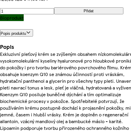
Přidat
Bioprodukt
Popis produktu
Popis
Exkluzivní pleťový krém se zvýšeným obsahem nízkomolekulárn
vysokomolekulární kyseliny hyaluronové pro hloubkové pronik
do pokožky i pro tvorbu bariérového povrchového filmu. Kré
obsahuje koenzym Q10 se známou účinností proti vráskám,
hydratační panthenol a glycerin pro všechny typy pleti. Unave
pleti navrací tonus a lesk, pleť je vláčná, hydratovaná a vyžive
Koenzym Q10 posiluje buněčné dýchání a tím optimalizuje
biochemické procesy v pokožce. Spotřebitelé potvrzují, že
používáním krému postupně dochází k projasnění pokožky, mi
jemné, časem i hlubší vrásky. Krém je doplněn o regenerační
allantoin, vzácný mandlový olej a bambucké máslo - karité.
Lipoamin podporuje tvorbu přirozeného ochranného kožního