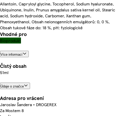
Allantoin, Capryloyl glycine, Tocopherol, Sodium hyaluronate,
Ubiquinone, Inulin, Prunus amygdalus sativa kernel oil, Stearic
acid, Sodium hydroxide, Carbomer, Xanthan gum,
Phenoxyethanol, Obsah neionogenních emulgátorů: 0, 0 %,
Obsah tukové fáze do: 18 %, pH: fyziologické
Vhodné pro
Bioprodukt
Více informací
Čistý obsah
51ml
Údaje o značce
Adresa pro vrácení
Jaroslav Šandera - DROGEREX
Za Mostem 8