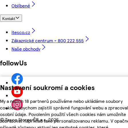
Oblíbené
Kontakt
itesco.cz
Zákaznické centrum - 800 222 555
Naše obchody
followUs
Nastavení soukromí a cookies
My a našich 18 partnerů používáme nebo ukládáme soubory
cookies, abychom zajistili správné fungování webu a zpracoval
osobní údaje. Povolením použití všech cookies nám umožníte
©
Tesco Stores ČR a.s. 2026
zobrazovat například také personalizovanou reklamu. V opač
případě zůstanou aktivní jen nezbytné cookies, které