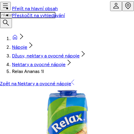
Přejít na hlavní obsah
Přeskočit na vyhledávání
Nápoje
Džusy, nektary a ovocné nápoje
Nektary a ovocné nápoje
Relax Ananas 1l
Zpět na Nektary a ovocné nápoje