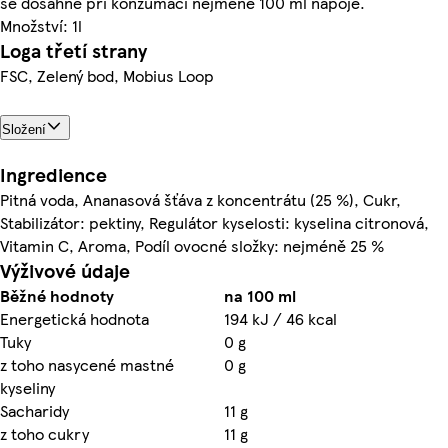
se dosáhne při konzumaci nejméně 100 ml nápoje.
Množství: 1l
Loga třetí strany
FSC, Zelený bod, Mobius Loop
Složení
Ingredience
Pitná voda, Ananasová šťáva z koncentrátu (25 %), Cukr,
Stabilizátor: pektiny, Regulátor kyselosti: kyselina citronová,
Vitamin C, Aroma, Podíl ovocné složky: nejméně 25 %
Výživové údaje
Běžné hodnoty
na 100 ml
Energetická hodnota
194 kJ / 46 kcal
Tuky
0 g
z toho nasycené mastné
0 g
kyseliny
Sacharidy
11 g
z toho cukry
11 g