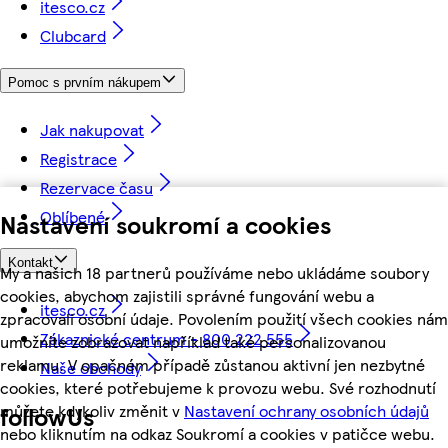
itesco.cz
Clubcard
Pomoc s prvním nákupem
Jak nakupovat
Registrace
Rezervace času
Oblíbené
Nastavení soukromí a cookies
Kontakt
My a našich 18 partnerů používáme nebo ukládáme soubory
cookies, abychom zajistili správné fungování webu a
itesco.cz
zpracovali osobní údaje. Povolením použití všech cookies nám
Zákaznické centrum - 800 222 555
umožníte zobrazovat například také personalizovanou
reklamu. V opačném případě zůstanou aktivní jen nezbytné
Naše obchody
cookies, které potřebujeme k provozu webu. Své rozhodnutí
můžete kdykoliv změnit v
Nastavení ochrany osobních údajů
followUs
nebo kliknutím na odkaz Soukromí a cookies v patičce webu.