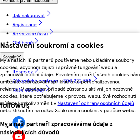
Pomoc s prvním nákupem
Jak nakupovat
Registrace
Rezervace času
Oblíbené
Nastavení soukromí a cookies
Kontakt
My a našich 18 partnerů používáme nebo ukládáme soubory
cookies, abychom zajistili správné fungování webu a
itesco.cz
zpracovali osobní údaje. Povolením použití všech cookies nám
Zákaznické centrum - 800 222 555
umožníte zobrazovat například také personalizovanou
reklamu. V opačném případě zůstanou aktivní jen nezbytné
Naše obchody
cookies, které potřebujeme k provozu webu. Své rozhodnutí
můžete kdykoliv změnit v
Nastavení ochrany osobních údajů
followUs
nebo kliknutím na odkaz Soukromí a cookies v patičce webu.
My a naši partneři zpracováváme údaje z
následujících důvodů