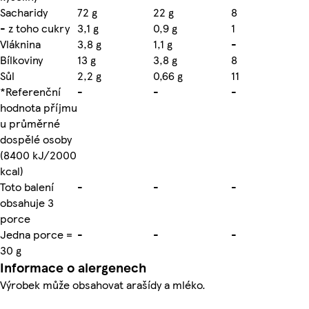
Sacharidy
72 g
22 g
8
- z toho cukry
3,1 g
0,9 g
1
Vláknina
3,8 g
1,1 g
-
Bílkoviny
13 g
3,8 g
8
Sůl
2,2 g
0,66 g
11
*Referenční
-
-
-
hodnota příjmu
u průměrné
dospělé osoby
(8400 kJ/2000
kcal)
Toto balení
-
-
-
obsahuje 3
porce
Jedna porce =
-
-
-
30 g
Informace o alergenech
Výrobek může obsahovat arašídy a mléko.