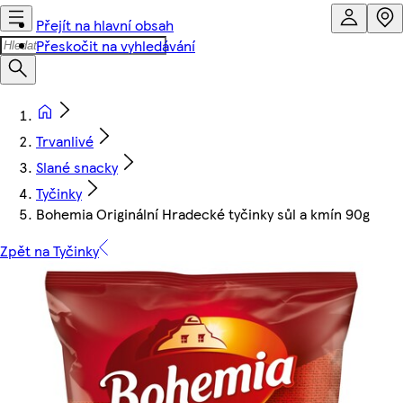
Přejít na hlavní obsah
Přeskočit na vyhledávání
Trvanlivé
Slané snacky
Tyčinky
Bohemia Originální Hradecké tyčinky sůl a kmín 90g
Zpět na Tyčinky