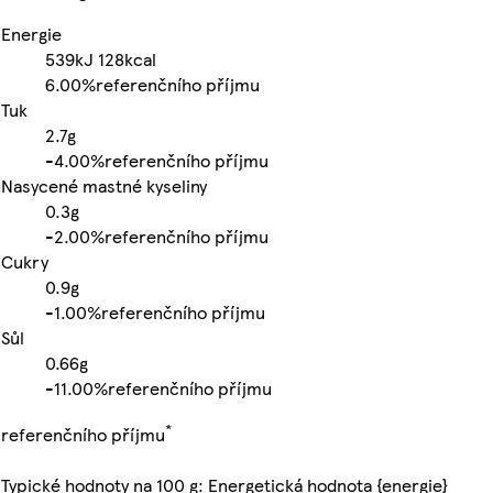
Energie
539kJ
128kcal
6.00%
referenčního příjmu
Tuk
2.7g
-
4.00%
referenčního příjmu
Nasycené mastné kyseliny
0.3g
-
2.00%
referenčního příjmu
Cukry
0.9g
-
1.00%
referenčního příjmu
Sůl
0.66g
-
11.00%
referenčního příjmu
*
referenčního příjmu
Typické hodnoty na 100 g: Energetická hodnota {energie}