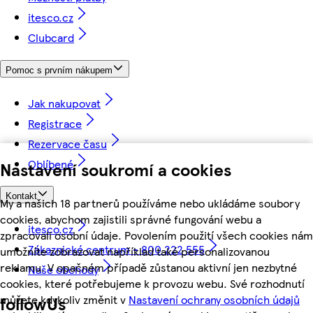
itesco.cz
Clubcard
Pomoc s prvním nákupem
Jak nakupovat
Registrace
Rezervace času
Oblíbené
Nastavení soukromí a cookies
Kontakt
My a našich 18 partnerů používáme nebo ukládáme soubory
cookies, abychom zajistili správné fungování webu a
itesco.cz
zpracovali osobní údaje. Povolením použití všech cookies nám
Zákaznické centrum - 800 222 555
umožníte zobrazovat například také personalizovanou
reklamu. V opačném případě zůstanou aktivní jen nezbytné
Naše obchody
cookies, které potřebujeme k provozu webu. Své rozhodnutí
můžete kdykoliv změnit v
Nastavení ochrany osobních údajů
followUs