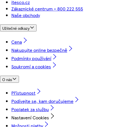
itesco.cz
Zákaznické centrum - 800 222 555
Naše obchody
Užitečné odkazy
Cena
Nakupujte online bezpečně
Podmínky používání
Soukromí a cookies
O nás
Přístupnost
Podívejte se, kam doručujeme
Poplatek za službu
Nastavení Cookies
Možnosti platby