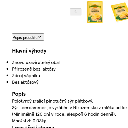
Popis produktu
Hlavní výhody
Znovu uzavíratelný obal
Přirozeně bez laktózy
Zdroj vápníku
Bezlaktózový
Popis
Polotvrdý zrající plnotučný sýr plátkový.
Sýr Leerdammer je vyráběn v Nizozemsku z mléka od loká
(Minimálně 120 dní v roce, alespoň 6 hodin denně).
Množství: 0.08kg
Loga třetí strany