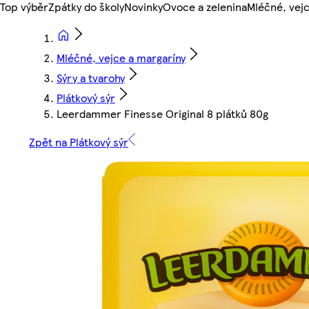
Top výběr
Zpátky do školy
Novinky
Ovoce a zelenina
Mléčné, vejc
Mléčné, vejce a margaríny
Sýry a tvarohy
Plátkový sýr
Leerdammer Finesse Original 8 plátků 80g
Zpět na Plátkový sýr