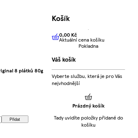
Košík
0,00 Kč
Aktuální cena košíku
0,00 Kč
Aktuální cena košíku
Pokladna
Váš košík
ginal 8 plátků 80g
Vyberte službu, která je pro Vás
nejvhodnější
Prázdný košík
Tady uvidíte položky přidané do
Přidat
košíku