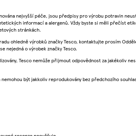
nována nejvyšší péče, jsou předpisy pro výrobu potravin neust
etetických informací a alergenů. Vždy byste si měli přečíst eti
etových stránkách.
 radu ohledně výrobků značky Tesco, kontaktujte prosím Odděl
se nejedná o výrobek značky Tesco.
ualizovány, Tesco nemůže přijmout odpovědnost za jakékoliv ne
a nemohou být jakkoliv reprodukovány bez předchozího souhla
ikované recenze neověřuje.