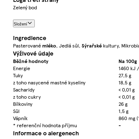
Zelený bod
Složení
Ingredience
Pasterované
mléko
, Jedlá sůl,
Sýrařské
kultury, Mikrobiá
Výživové údaje
Běžné hodnoty
Na 100g
Energie
1460 kJ /
Tuky
27,5 g
z toho nasycené mastné kyseliny
18,5 g
Sacharidy
< 0,01 g
z toho cukry
< 0,01 g
Bílkoviny
26 g
Sůl
1,5 g
Vápník
860 mg (
* referenční hodnota příjmu
-
Informace o alergenech