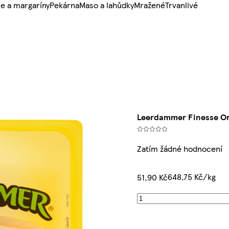
e a margaríny
Pekárna
Maso a lahůdky
Mražené
Trvanlivé
Leerdammer Finesse Ori
Zatím žádné hodnocení
648,75 Kč/kg
51,90 Kč