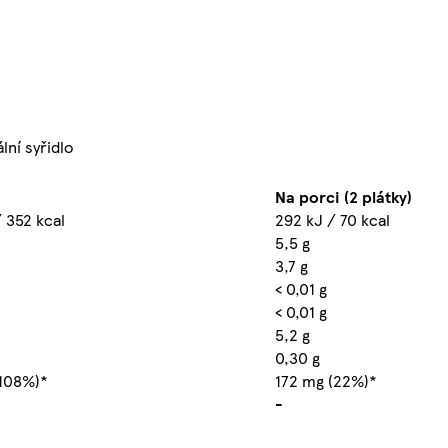
lní syřidlo
Na porci (2 plátky)
 352 kcal
292 kJ / 70 kcal
5,5 g
3,7 g
< 0,01 g
< 0,01 g
5,2 g
0,30 g
108%)*
172 mg (22%)*
-