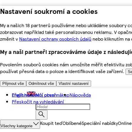
Nastavení soukromí a cookies
My a našich 18 partnerů používáme nebo ukládáme soubory coo
zobrazovat například také personalizovanou reklamu. V opačn
změnit v
Nastavení ochrany osobních údajů
nebo kliknutím na 
My a naši partneři zpracováváme údaje z následuj
Povolením souborů cookies nám umožníte měřit efektivitu zobr
používat přesná data o poloze a identifikovat vaše zařízení.
Se
Přijmout vše
Odmítnout vše
Vlastní nastavení
Přejít na hlavní obsah
English
Můj první nákup
Nápověda
Přeskočit na vyhledávání
Koupit teď
Oblíbené
Speciální nabídky
Online
Všechny kategorie