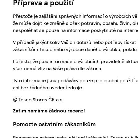
Příprava a použití
Přestože je zajištění správných informací o výrobcích vě
že může dojít ke změně složek potravin, obsahu živin, di
nespoléhat se pouze na informace poskytnuté na intern
V případě jakýchkoliv Vašich dotazů nebo potřeby získat
zákazníkům Tesco nebo výrobce daného výrobku, pokdu 
I přesto, že jsou informace o výrobcích pravidelně akt
však nemá vliv na Vaše práva dle zákona.
Tyto informace jsou podávány pouze pro osobní použití 
ani bez řádného uvedení zdroje.
© Tesco Stores ČR a.s.
Zatím nemáme žádnou recenzi
Pomozte ostatním zákazníkům
Recenze na našem webu píší naši zákazníci. Tesco publ