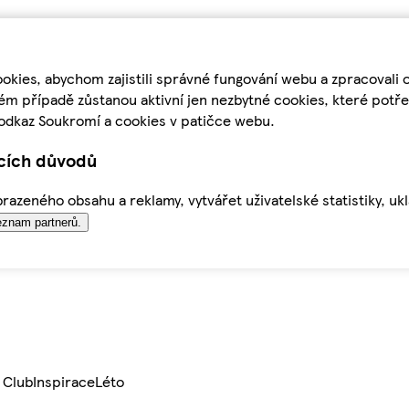
kies, abychom zajistili správné fungování webu a zpracovali 
ém případě zůstanou aktivní jen nezbytné cookies, které pot
odkaz Soukromí a cookies v patičce webu.
ících důvodů
azeného obsahu a reklamy, vytvářet uživatelské statistiky, uk
znam partnerů.
 Club
Inspirace
Léto