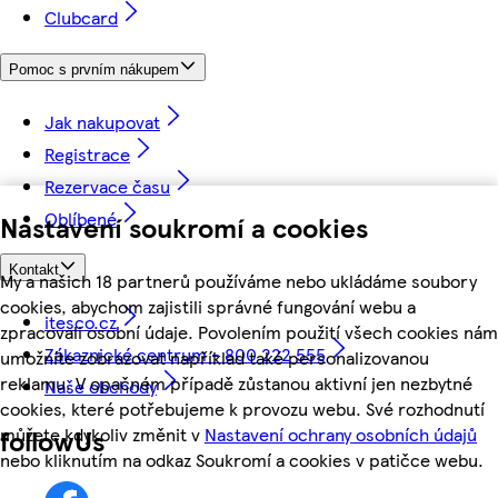
Clubcard
Pomoc s prvním nákupem
Jak nakupovat
Registrace
Rezervace času
Oblíbené
Nastavení soukromí a cookies
Kontakt
My a našich 18 partnerů používáme nebo ukládáme soubory
cookies, abychom zajistili správné fungování webu a
itesco.cz
zpracovali osobní údaje. Povolením použití všech cookies nám
Zákaznické centrum - 800 222 555
umožníte zobrazovat například také personalizovanou
reklamu. V opačném případě zůstanou aktivní jen nezbytné
Naše obchody
cookies, které potřebujeme k provozu webu. Své rozhodnutí
můžete kdykoliv změnit v
Nastavení ochrany osobních údajů
followUs
nebo kliknutím na odkaz Soukromí a cookies v patičce webu.