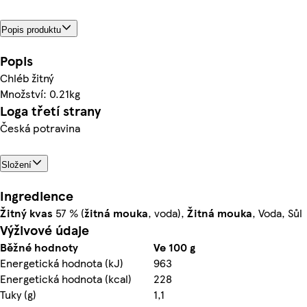
Popis produktu
Popis
Chléb žitný
Množství: 0.21kg
Loga třetí strany
Česká potravina
Složení
Ingredience
Žitný
kvas
57 % (
žitná
mouka
, voda),
Žitná
mouka
, Voda, Sůl
Výživové údaje
Běžné hodnoty
Ve 100 g
Energetická hodnota (kJ)
963
Energetická hodnota (kcal)
228
Tuky (g)
1,1