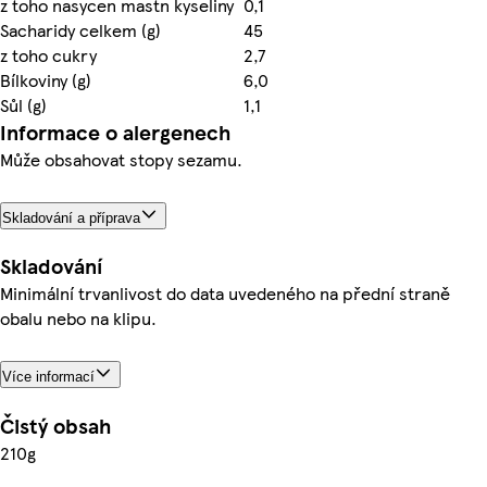
z toho nasycen mastn kyseliny
0,1
Sacharidy celkem (g)
45
z toho cukry
2,7
Bílkoviny (g)
6,0
Sůl (g)
1,1
Informace o alergenech
Může obsahovat stopy sezamu.
Skladování a příprava
Skladování
Minimální trvanlivost do data uvedeného na přední straně
obalu nebo na klipu.
Více informací
Čistý obsah
210g