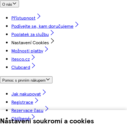
O nás
Přístupnost
Podívejte se, kam doručujeme
Poplatek za službu
Nastavení Cookies
Možnosti platby
itesco.cz
Clubcard
Pomoc s prvním nákupem
Jak nakupovat
Registrace
Rezervace času
Oblíbené
Nastavení soukromí a cookies