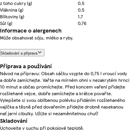
z toho cukry (g)
0,5
Vláknina (g)
0,5
Bílkoviny (g)
1,7
Sůl (g)
0,76
Informace o alergenech
Může obsahovat sóju, mléko a ryby.
Skladování a příprava
Příprava a používání
Návod na přípravu: Obsah sáčku vsypte do 0,75 l vroucí vody
a dobře zamíchejte. Vařte na mírném ohni v nezakrytém hrnci
10 minut a občas promíchejte. Před koncem vaření přidejte
rozšlehané vejce, dobře zamíchejte a krátce povařte.
Vylepšete si svou oblíbenou polévku přidáním rozšlehaného
vajíčka a těsně před dovařením přidejte drobně nasekanou
nať jarní cibulky. Užijte si nezaměnitelnou chuť!
Skladování
Uchovejte v suchu při pokojové teplotě.