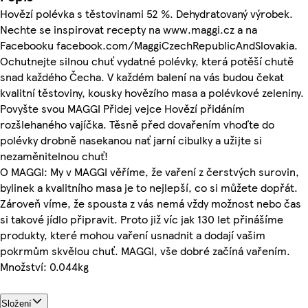
Hovězí polévka s těstovinami 52 %. Dehydratovaný výrobek.
Nechte se inspirovat recepty na www.maggi.cz a na
Facebooku facebook.com/MaggiCzechRepublicAndSlovakia.
Ochutnejte silnou chuť vydatné polévky, která potěší chutě
snad každého Čecha. V každém balení na vás budou čekat
kvalitní těstoviny, kousky hovězího masa a polévkové zeleniny.
Povyšte svou MAGGI Přidej vejce Hovězí přidáním
rozšlehaného vajíčka. Těsně před dovařením vhoďte do
polévky drobně nasekanou nať jarní cibulky a užijte si
nezaměnitelnou chuť!
O MAGGI: My v MAGGI věříme, že vaření z čerstvých surovin,
bylinek a kvalitního masa je to nejlepší, co si můžete dopřát.
Zároveň víme, že spousta z vás nemá vždy možnost nebo čas
si takové jídlo připravit. Proto již víc jak 130 let přinášíme
produkty, které mohou vaření usnadnit a dodají vašim
pokrmům skvělou chuť. MAGGI, vše dobré začíná vařením.
Množství: 0.044kg
Složení