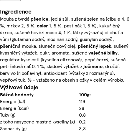
Ingredience
Mouka z tvrdé
pšenice
, jedlá sůl, sušená zelenina (cibule 4, 6
%, mrkev 2, 5 %,
celer
1, 5 %, pastinák 1, 5 %), kukuřičný
škrob, sušené hovězí maso 4, 1 %, látky zvýrazňující chuť a
vůni (glutaman sodný, inosinan sodný, guanylan sodný),
pšeničná
mouka, slunečnicový olej,
pšeničný lepek
, sušený
kvasničný výtažek, cukr, aromata, sušené
vaječné
bílky
,
regulátor kyselosti (kyselina citronová), pepř černý, sušená
petrželová nať 0, 1 %, sladový výtažek z
ječmene
, droždí,
barvivo (riboflaviny), antioxidant (výtažky z rozmarýnu),
vepřový tuk, % - vztaženo na obsah složky v celém výrobku
Výživové údaje
Běžné hodnoty
100g:
Energie (kJ)
119
Energie (kcal)
28
Tuky (g)
0,8
z toho nasycené mastné kyseliny (g)
0,2
Sacharidy (g)
3,3