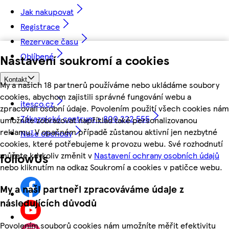
Jak nakupovat
Registrace
Rezervace času
Oblíbené
Nastavení soukromí a cookies
Kontakt
My a našich 18 partnerů používáme nebo ukládáme soubory
cookies, abychom zajistili správné fungování webu a
itesco.cz
zpracovali osobní údaje. Povolením použití všech cookies nám
Zákaznické centrum - 800 222 555
umožníte zobrazovat například také personalizovanou
reklamu. V opačném případě zůstanou aktivní jen nezbytné
Naše obchody
cookies, které potřebujeme k provozu webu. Své rozhodnutí
můžete kdykoliv změnit v
Nastavení ochrany osobních údajů
followUs
nebo kliknutím na odkaz Soukromí a cookies v patičce webu.
My a naši partneři zpracováváme údaje z
následujících důvodů
Povolením souborů cookies nám umožníte měřit efektivitu