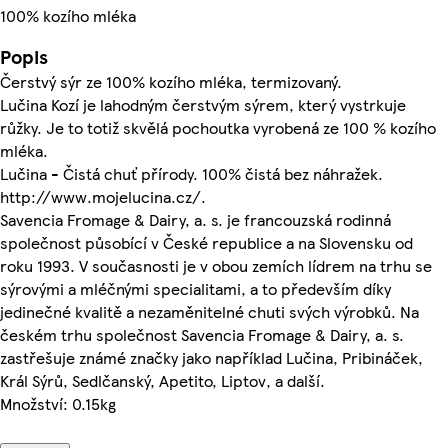
100% kozího mléka
Popis
Čerstvý sýr ze 100% kozího mléka, termizovaný.
Lučina Kozí je lahodným čerstvým sýrem, který vystrkuje
růžky. Je to totiž skvělá pochoutka vyrobená ze 100 % kozího
mléka.
Lučina - Čistá chuť přírody. 100% čistá bez náhražek.
http://www.mojelucina.cz/.
Savencia Fromage & Dairy, a. s. je francouzská rodinná
společnost působící v České republice a na Slovensku od
roku 1993. V současnosti je v obou zemích lídrem na trhu se
sýrovými a mléčnými specialitami, a to především díky
jedinečné kvalitě a nezaměnitelné chuti svých výrobků. Na
českém trhu společnost Savencia Fromage & Dairy, a. s.
zastřešuje známé značky jako například Lučina, Pribináček,
Král Sýrů, Sedlčanský, Apetito, Liptov, a další.
Množství: 0.15kg