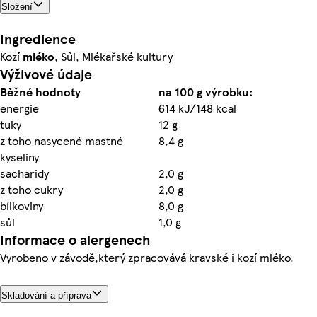
Složení
Ingredience
Kozí
mléko
, Sůl, Mlékařské kultury
Výživové údaje
Běžné hodnoty
na 100 g výrobku:
energie
614 kJ/148 kcal
tuky
12 g
z toho nasycené mastné
8,4 g
kyseliny
sacharidy
2,0 g
z toho cukry
2,0 g
bílkoviny
8,0 g
sůl
1,0 g
Informace o alergenech
Vyrobeno v závodě,který zpracovává kravské i kozí mléko.
Skladování a příprava