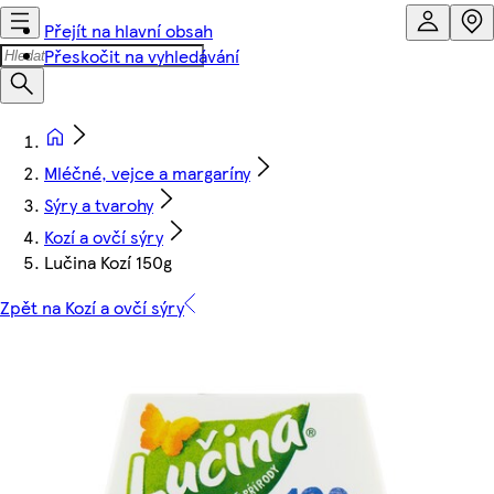
Přejít na hlavní obsah
Přeskočit na vyhledávání
Mléčné, vejce a margaríny
Sýry a tvarohy
Kozí a ovčí sýry
Lučina Kozí 150g
Zpět na Kozí a ovčí sýry