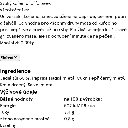
Sypký kořenicí přípravek
všeokoření.cz.
Univerzální kořenicí směs založená na paprice, černém pepři
a šalvěji. Je vhodná pro všechny druhy masa od kuřecího,
přes vepřové a hovězí až po ryby. Používá se nejen k přípravě
grilovaného masa, ale i k ochucení minutek a na pečení.
Množství: 0.09kg
Složení
Ingredience
Jedlá sůl 65 %, Paprika sladká mletá, Cukr, Pepř černý mletý,
Kmín drcený, Šalvěj mletá
Výživové údaje
Běžné hodnoty
na 100 g výrobku:
Energie
502 kJ/119 kcal
Tuky
3,4 g
z toho nasycené mastné
0,8 g
kyseliny