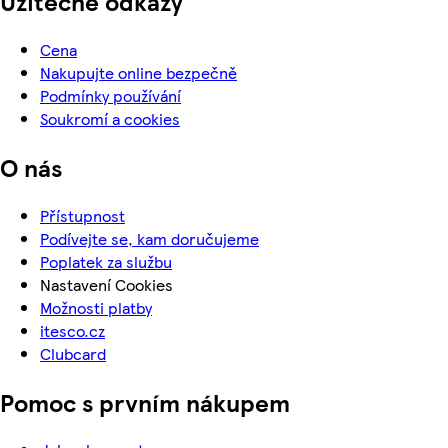
Užitečné odkazy
Cena
Nakupujte online bezpečně
Podmínky používání
Soukromí a cookies
O nás
Přístupnost
Podívejte se, kam doručujeme
Poplatek za službu
Nastavení Cookies
Možnosti platby
itesco.cz
Clubcard
Pomoc s prvním nákupem