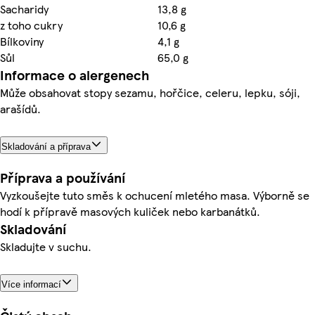
Sacharidy
13,8 g
z toho cukry
10,6 g
Bílkoviny
4,1 g
Sůl
65,0 g
Informace o alergenech
Může obsahovat stopy sezamu, hořčice, celeru, lepku, sóji,
arašídů.
Skladování a příprava
Příprava a používání
Vyzkoušejte tuto směs k ochucení mletého masa. Výborně se
hodí k přípravě masových kuliček nebo karbanátků.
Skladování
Skladujte v suchu.
Více informací