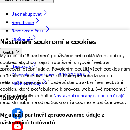
Pomoc s prvním nákupem
Jak nakupovat
Registrace
Rezervace času
Oblíbené
Nastavení soukromí a cookies
Kontakt
My a našich 18 partnerů používáme nebo ukládáme soubory
cookies, abychom zajistili správné fungování webu a
itesco.cz
zpracovali osobní údaje. Povolením použití všech cookies nám
Zákaznické centrum - 800 222 555
umožníte zobrazovat například také personalizovanou
reklamu. V opačném případě zůstanou aktivní jen nezbytné
Naše obchody
cookies, které potřebujeme k provozu webu. Své rozhodnutí
můžete kdykoliv změnit v
Nastavení ochrany osobních údajů
followUs
nebo kliknutím na odkaz Soukromí a cookies v patičce webu.
My a naši partneři zpracováváme údaje z
následujících důvodů