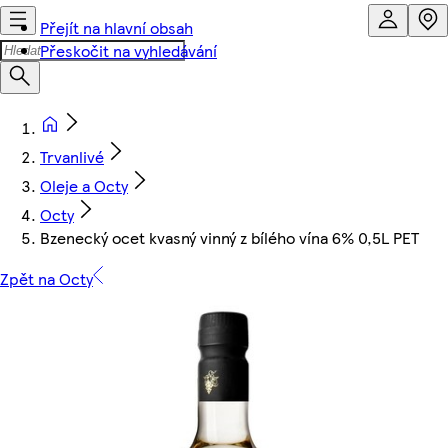
Přejít na hlavní obsah
Přeskočit na vyhledávání
Trvanlivé
Oleje a Octy
Octy
Bzenecký ocet kvasný vinný z bílého vína 6% 0,5L PET
Zpět na Octy