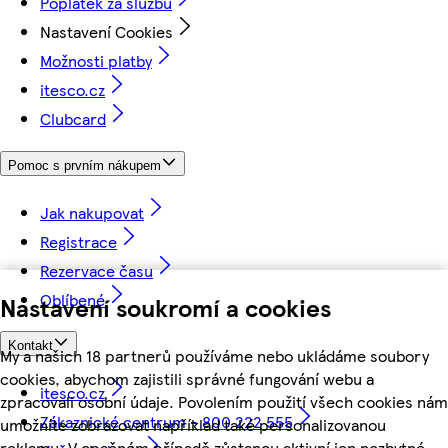
Poplatek za službu
Nastavení Cookies
Možnosti platby
itesco.cz
Clubcard
Pomoc s prvním nákupem
Jak nakupovat
Registrace
Rezervace času
Oblíbené
Nastavení soukromí a cookies
Kontakt
My a našich 18 partnerů používáme nebo ukládáme soubory
cookies, abychom zajistili správné fungování webu a
itesco.cz
zpracovali osobní údaje. Povolením použití všech cookies nám
Zákaznické centrum - 800 222 555
umožníte zobrazovat například také personalizovanou
reklamu. V opačném případě zůstanou aktivní jen nezbytné