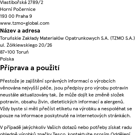
Vlastibořská 2789/2
Horní Počernice
193 00 Praha 9
www.tzmo-global.com
Název a adresa
Toruńskie Zakłady Materiałów Opatrunkowych S.A. (TZMO S.A.)
ul. Żółkiewskiego 20/26
87-100 Toruń
Polska
Příprava a použití
Přestože je zajištění správných informací o výrobcích
věnována nejvyšší péče, jsou předpisy pro výrobu potravin
neustále aktualizovány tak, že může dojít ke změně složek
potravin, obsahu živin, dietetických informací a alergenů.
Vždy byste si měli přečíst etiketu na výrobku a nespoléhat se
pouze na informace poskytnuté na internetových stránkách.
V případě jakýchkoliv Vašich dotazů nebo potřeby získat radu
ohledně výrobků značky Tesco, kontaktujte prosím Oddělení