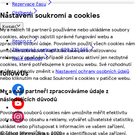
Rezervace času
Oblíbené
Nastavení soukromí a cookies
Kontakt
My a našich 18 partnerů používáme nebo ukládáme soubory
cookies, abychom zajistili správné fungování webu a
itesco.cz
zpracovali osobní údaje. Povolením použití všech cookies nám
Zákaznické centrum - 800 222 555
umožníte zobrazovat například také personalizovanou
reklamu. V opačném případě zůstanou aktivní jen nezbytné
Naše obchody
cookies, které potřebujeme k provozu webu. Své rozhodnutí
můžete kdykoliv změnit v
Nastavení ochrany osobních údajů
followUs
nebo kliknutím na odkaz Soukromí a cookies v patičce webu.
My a naši partneři zpracováváme údaje z
následujících důvodů
Povolením souborů cookies nám umožníte měřit efektivitu
zobrazeného obsahu a reklamy, vytvářet uživatelské statistiky,
ukládat nebo přistupovat k informacím ve vašem zařízení,
©
Tesco Stores ČR a.s. 2026
používat přesná data o poloze a identifikovat vaše zařízení.