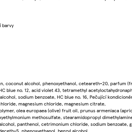
 barvy
erin, coconut alcohol, phenoxyethanol, ceteareth-20, parfum (f
C blue no. 12, acid violet 43, tetramethyl acetyloctahydronap
 alcohol, sodium benzoate, HC blue no. 16, Pečující kondicionér
chloride, magnesium chloride, magnesium citrate,
er, olea europaea (olive) fruit oil, prunus armeniaca (aprico
droxyethylmonium methosulfate, stearamidopropyl dimethylamine
 alcohol, panthenol, cetrimonium chloride, sodium benzoate, 
deceth-5, phenoxyethanol, benzyl alcohol