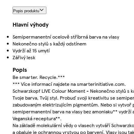
Popis produktu
Hlavní výhody
Semipermanentní ocelově stříbrná barva na vlasy
Nekonečno stylů s každý odstínem
Vydrží až 15 umytí
Zářivý lesk
Popis
Be smarter. Recycle.***
*** Více informací najdete na smarterinitiative.com.
Schwarzkopf LIVE Colour Moment - Nekonečno stylů s k
Tvoje barva, Tvůj styl. Probuď svoji kreativitu se semip
zabudovaným elektrizujícím pigmentům. Nebo si vytvoř 
semipermanentní barva na vlasy bez amoniaku** vydrží a
Veganská receptura**.
Na základě molekulární vědy o vlasech vytváří Schwarzk
a obaluje je ochrannou vrstvou po barvení. Vlasy jsou ta