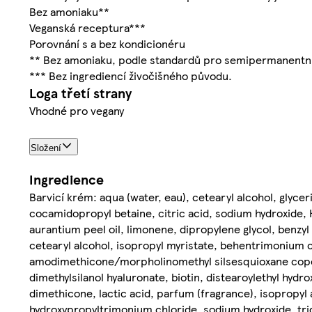
Bez amoniaku**
Veganská receptura***
Porovnání s a bez kondicionéru
** Bez amoniaku, podle standardů pro semipermanentní
*** Bez ingrediencí živočišného původu.
Loga třetí strany
Vhodné pro vegany
Složení
Ingredience
Barvicí krém: aqua (water, eau), cetearyl alcohol, glyc
cocamidopropyl betaine, citric acid, sodium hydroxide, H
aurantium peel oil, limonene, dipropylene glycol, benzyl
cetearyl alcohol, isopropyl myristate, behentrimonium 
amodimethicone/morpholinomethyl silsesquioxane copolym
dimethylsilanol hyaluronate, biotin, distearoylethyl hy
dimethicone, lactic acid, parfum (fragrance), isopropyl
hydroxypropyltrimonium chloride, sodium hydroxide, tri