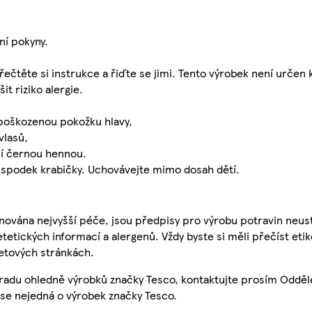
ní pokyny.
ečtěte si instrukce a řiďte se jimi. Tento výrobek není určen 
t riziko alergie.
 poškozenou pokožku hlavy,
vlasů,
ní černou hennou.
iz spodek krabičky. Uchovávejte mimo dosah dětí.
nována nejvyšší péče, jsou předpisy pro výrobu potravin neust
etetických informací a alergenů. Vždy byste si měli přečíst eti
etových stránkách.
 radu ohledně výrobků značky Tesco, kontaktujte prosím Odděl
se nejedná o výrobek značky Tesco.