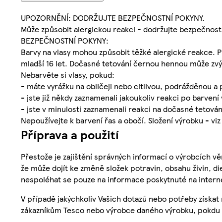
UPOZORNĚNÍ: DODRŽUJTE BEZPEČNOSTNÍ POKYNY.
Může způsobit alergickou reakci - dodržujte bezpečnost
BEZPEČNOSTNÍ POKYNY:
Barvy na vlasy mohou způsobit těžké alergické reakce. Př
mladší 16 let. Dočasné tetování černou hennou může zvýši
Nebarvěte si vlasy, pokud:
- máte vyrážku na obličeji nebo citlivou, podrážděnou a
- jste již někdy zaznamenali jakoukoliv reakci po barvení 
- jste v minulosti zaznamenali reakci na dočasné tetová
Nepoužívejte k barvení řas a obočí. Složení výrobku - v
Příprava a použití
Přestože je zajištění správných informací o výrobcích vě
že může dojít ke změně složek potravin, obsahu živin, di
nespoléhat se pouze na informace poskytnuté na intern
V případě jakýchkoliv Vašich dotazů nebo potřeby získat
zákazníkům Tesco nebo výrobce daného výrobku, pokdu 