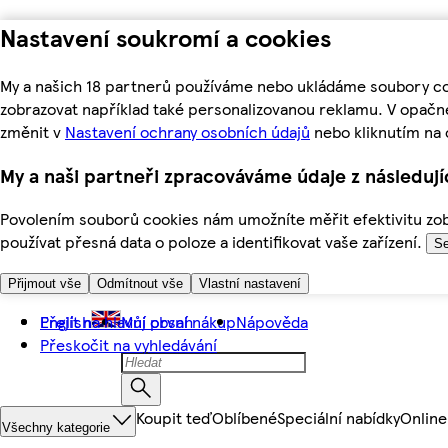
Nastavení soukromí a cookies
My a našich 18 partnerů používáme nebo ukládáme soubory coo
zobrazovat například také personalizovanou reklamu. V opačn
změnit v
Nastavení ochrany osobních údajů
nebo kliknutím na 
My a naši partneři zpracováváme údaje z následuj
Povolením souborů cookies nám umožníte měřit efektivitu zobr
používat přesná data o poloze a identifikovat vaše zařízení.
Se
Přijmout vše
Odmítnout vše
Vlastní nastavení
Přejít na hlavní obsah
English
Můj první nákup
Nápověda
Přeskočit na vyhledávání
Koupit teď
Oblíbené
Speciální nabídky
Online
Všechny kategorie