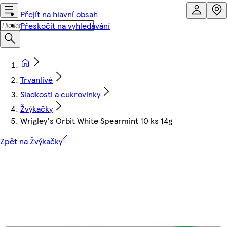
Přejít na hlavní obsah
Přeskočit na vyhledávání
Trvanlivé
Sladkosti a cukrovinky
Žvýkačky
Wrigley's Orbit White Spearmint 10 ks 14g
Zpět na Žvýkačky