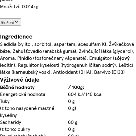
Množství: 0.014kg
Složení
Ingredience
Sladidla (xylitol, sorbitol, aspartam, acesulfam K), Žvýkačková
báze, Zahušťovadlo (arabská guma), Zvlhčující látka (glycerol),
Aroma, Plnidlo (fosforečnany vápenaté), Emulgátor (
sójový
lecitin), Regulátor kyselosti (hydrogenuhličitan sodný), Lešticí
látka (karnaubský vosk), Antioxidant (BHA), Barvivo (E133)
Výživové údaje
Běžné hodnoty
/ 100g:
Energetická hodnota
604 kJ/145 kcal
Tuky
0 g
(z toho nasycené mastné
0 g)
kyseliny
Sacharidy
60 g
(z toho: cukry
0 g
Polyalkoholy (polyoly)
60 g)