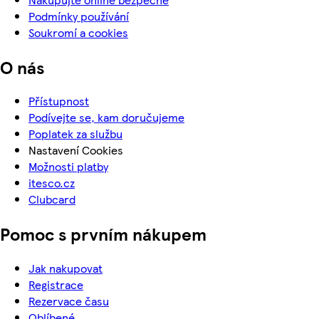
Podmínky používání
Soukromí a cookies
O nás
Přístupnost
Podívejte se, kam doručujeme
Poplatek za službu
Nastavení Cookies
Možnosti platby
itesco.cz
Clubcard
Pomoc s prvním nákupem
Jak nakupovat
Registrace
Rezervace času
Oblíbené