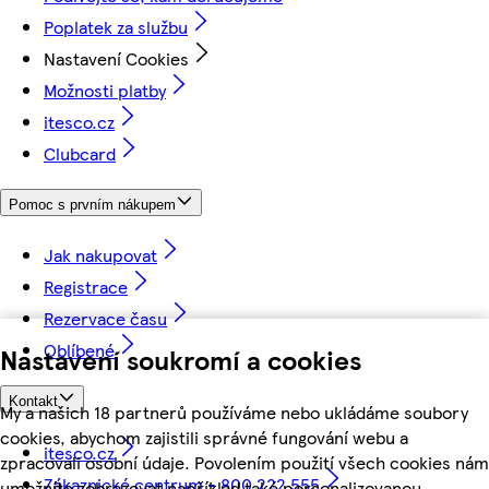
Poplatek za službu
Nastavení Cookies
Možnosti platby
itesco.cz
Clubcard
Pomoc s prvním nákupem
Jak nakupovat
Registrace
Rezervace času
Oblíbené
Nastavení soukromí a cookies
Kontakt
My a našich 18 partnerů používáme nebo ukládáme soubory
cookies, abychom zajistili správné fungování webu a
itesco.cz
zpracovali osobní údaje. Povolením použití všech cookies nám
Zákaznické centrum - 800 222 555
umožníte zobrazovat například také personalizovanou