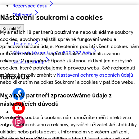
Rezervace času
Oblíbené
Nastavení soukromí a cookies
Kontakt
My a našich 18 partnerů používáme nebo ukládáme soubory
cookies, abychom zajistili správné fungování webu a
itesco.cz
zpracovali osobní údaje. Povolením použití všech cookies nám
Zákaznické centrum - 800 222 555
umožníte zobrazovat například také personalizovanou
reklamu. V opačném případě zůstanou aktivní jen nezbytné
Naše obchody
cookies, které potřebujeme k provozu webu. Své rozhodnutí
můžete kdykoliv změnit v
Nastavení ochrany osobních údajů
followUs
nebo kliknutím na odkaz Soukromí a cookies v patičce webu.
My a naši partneři zpracováváme údaje z
následujících důvodů
Povolením souborů cookies nám umožníte měřit efektivitu
zobrazeného obsahu a reklamy, vytvářet uživatelské statistiky,
ukládat nebo přistupovat k informacím ve vašem zařízení,
©
Tesco Stores ČR a.s. 2026
používat přesná data o poloze a identifikovat vaše zařízení.