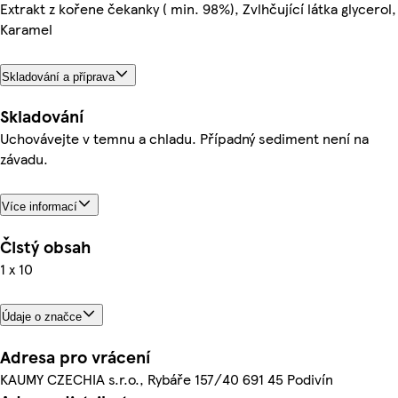
Extrakt z kořene čekanky ( min. 98%), Zvlhčující látka glycerol,
Karamel
Skladování a příprava
Skladování
Uchovávejte v temnu a chladu. Případný sediment není na
závadu.
Více informací
Čistý obsah
1 x 10
Údaje o značce
Adresa pro vrácení
KAUMY CZECHIA s.r.o., Rybáře 157/40 691 45 Podivín