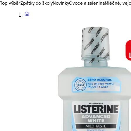
Top výběr
Zpátky do školy
Novinky
Ovoce a zelenina
Mléčné, vejc