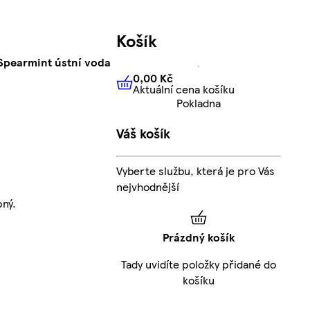
Košík
 Spearmint ústní voda
0,00 Kč
Aktuální cena košíku
0,00 Kč
Aktuální cena košíku
Pokladna
Váš košík
Vyberte službu, která je pro Vás
nejvhodnější
ný.
Prázdný košík
Tady uvidíte položky přidané do
košíku