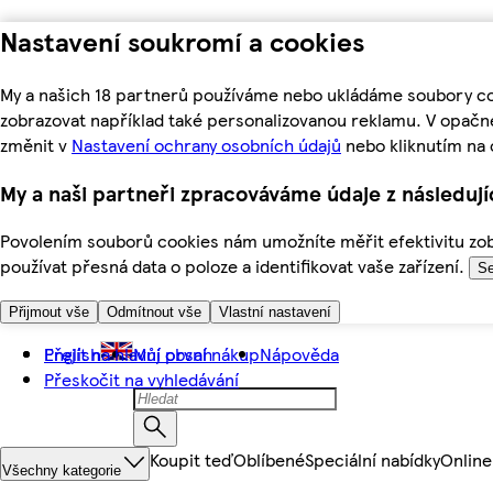
Nastavení soukromí a cookies
My a našich 18 partnerů používáme nebo ukládáme soubory coo
zobrazovat například také personalizovanou reklamu. V opačn
změnit v
Nastavení ochrany osobních údajů
nebo kliknutím na 
My a naši partneři zpracováváme údaje z následuj
Povolením souborů cookies nám umožníte měřit efektivitu zobr
používat přesná data o poloze a identifikovat vaše zařízení.
Se
Přijmout vše
Odmítnout vše
Vlastní nastavení
Přejít na hlavní obsah
English
Můj první nákup
Nápověda
Přeskočit na vyhledávání
Koupit teď
Oblíbené
Speciální nabídky
Online
Všechny kategorie