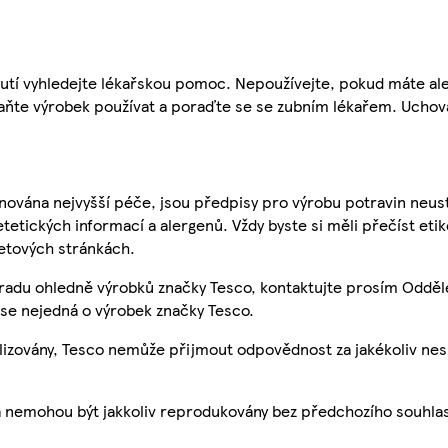
utí vyhledejte lékařskou pomoc. Nepoužívejte, pokud máte aler
staňte výrobek používat a poraďte se se zubním lékařem. Ucho
nována nejvyšší péče, jsou předpisy pro výrobu potravin neust
etetických informací a alergenů. Vždy byste si měli přečíst eti
etových stránkách.
 radu ohledně výrobků značky Tesco, kontaktujte prosím Odděl
se nejedná o výrobek značky Tesco.
ualizovány, Tesco nemůže přijmout odpovědnost za jakékoliv ne
a nemohou být jakkoliv reprodukovány bez předchozího souhla