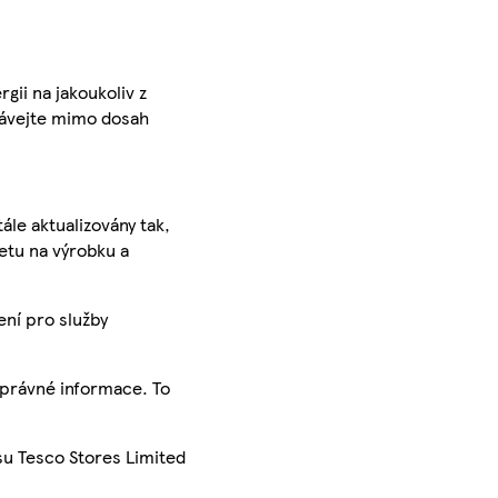
gii na jakoukoliv z
vávejte mimo dosah
ále aktualizovány tak,
ketu na výrobku a
ení pro služby
správné informace. To
su Tesco Stores Limited