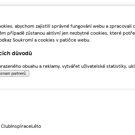
kies, abychom zajistili správné fungování webu a zpracovali 
ém případě zůstanou aktivní jen nezbytné cookies, které pot
odkaz Soukromí a cookies v patičce webu.
ících důvodů
azeného obsahu a reklamy, vytvářet uživatelské statistiky, uk
znam partnerů.
 Club
Inspirace
Léto