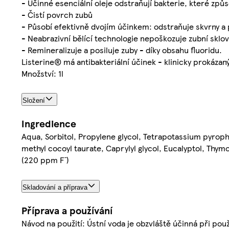
- Účinné esenciální oleje odstraňují bakterie, které způs
- Čistí povrch zubů
- Působí efektivně dvojím účinkem: odstraňuje skvrny a
- Neabrazivní bělící technologie nepoškozuje zubní sklo
- Remineralizuje a posiluje zuby - díky obsahu fluoridu.
Listerine® má antibakteriální účinek - klinicky prokázaný
Množství: 1l
Složení
Ingredience
Aqua, Sorbitol, Propylene glycol, Tetrapotassium pyro
methyl cocoyl taurate, Caprylyl glycol, Eucalyptol, Thym
(220 ppm F¯)
Skladování a příprava
Příprava a používání
Návod na použití: Ústní voda je obzvláště účinná při použ