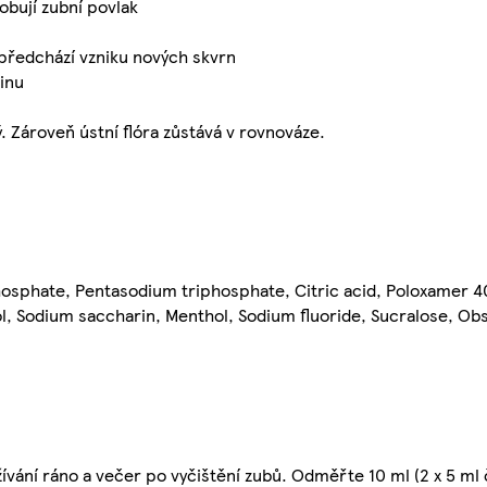
obují zubní povlak
 předchází vzniku nových skvrn
vinu
. Zároveň ústní flóra zůstává v rovnováze.
phosphate, Pentasodium triphosphate, Citric acid, Poloxamer 
ol, Sodium saccharin, Menthol, Sodium fluoride, Sucralose, Obs
ívání ráno a večer po vyčištění zubů. Odměřte 10 ml (2 x 5 ml 