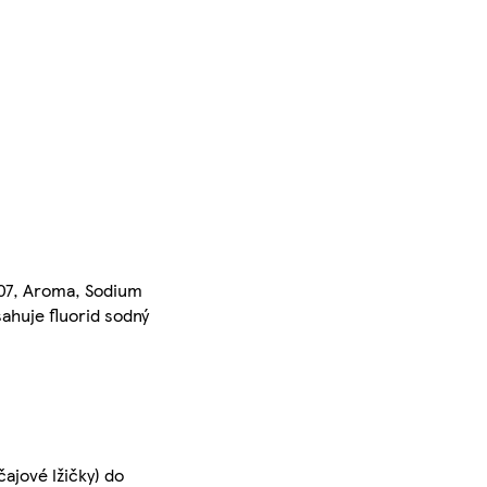
407, Aroma, Sodium
ahuje fluorid sodný
čajové lžičky) do