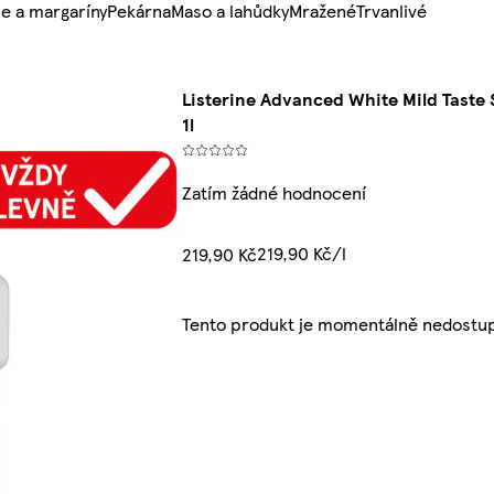
e a margaríny
Pekárna
Maso a lahůdky
Mražené
Trvanlivé
Listerine Advanced White Mild Taste
1l
Zatím žádné hodnocení
219,90 Kč/l
219,90 Kč
Tento produkt je momentálně nedostup