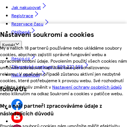
Jak nakupovat
Registrace
Rezervace času
Oblíbené
Nastavení soukromí a cookies
Kontakt
My a našich 18 partnerů používáme nebo ukládáme soubory
cookies, abychom zajistili správné fungování webu a
itesco.cz
zpracovali osobní údaje. Povolením použití všech cookies nám
Zákaznické centrum - 800 222 555
umožníte zobrazovat například také personalizovanou
reklamu. V opačném případě zůstanou aktivní jen nezbytné
Naše obchody
cookies, které potřebujeme k provozu webu. Své rozhodnutí
můžete kdykoliv změnit v
Nastavení ochrany osobních údajů
followUs
nebo kliknutím na odkaz Soukromí a cookies v patičce webu.
My a naši partneři zpracováváme údaje z
následujících důvodů
Povolením souborů cookies nám umožníte měřit efektivitu