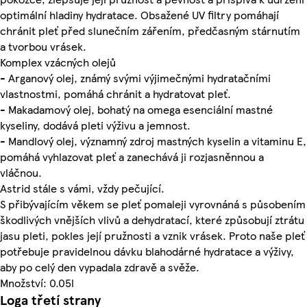
optimální hladiny hydratace. Obsažené UV filtry pomáhají
chránit pleť před slunečním zářením, předčasným stárnutím
a tvorbou vrásek.
Komplex vzácných olejů
- Arganový olej, známý svými výjimečnými hydratačními
vlastnostmi, pomáhá chránit a hydratovat pleť.
- Makadamový olej, bohatý na omega esenciální mastné
kyseliny, dodává pleti výživu a jemnost.
- Mandlový olej, významný zdroj mastných kyselin a vitaminu E,
pomáhá vyhlazovat pleť a zanechává ji rozjasněnnou a
vláčnou.
Astrid stále s vámi, vždy pečující.
S přibývajícím věkem se pleť pomaleji vyrovnáná s působením
škodlivých vnějších vlivů a dehydratací, které způsobují ztrátu
jasu pleti, pokles její pružnosti a vznik vrásek. Proto naše pleť
potřebuje pravidelnou dávku blahodárné hydratace a výživy,
aby po celý den vypadala zdravě a svěže.
Množství: 0.05l
Loga třetí strany