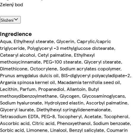
Zelený bod
Složení
Ingredience
Aqua, Ethylhexyl stearate, Glycerin, Caprylic/capric
triglyceride, Polyglyceryl -3 methylglucose distearate,
Cetearyl alcohol, Cetyl palmatine, Ethylhexyl
methoxycinnamate, PEG-100 stearate, Glyceryl stearate,
Dimethicone, Octocrylene, Sodium acrylates copolymer,
Prunus amygdalus dulcis oil, BIS-diglyceryl polyacyladipate-2,
Argania spinosa kernel oil, Macadamia ternifolia seed oil,
Lecithin, Parfum, Propanediol, Allantoin, Butyl
methoxydibenzoylmethane, Glycogen, Glycosaminoglycans,
Sodium hyaluronate, Hydrolyzed elastin, Ascorbyl palmatine,
Glyceryl laurate, Diethylhexyl syringylidenemalonate,
Tetrasodium EDTA, PEG-8, Tocopheryl, Acetate, Tocopherol,
Ascorbic acid, Citric acid, Phenoxyethanol, Sodium benzoate,
Sorbic acid, Limonene, Linalool, Benzyl salicylate, Coumarin