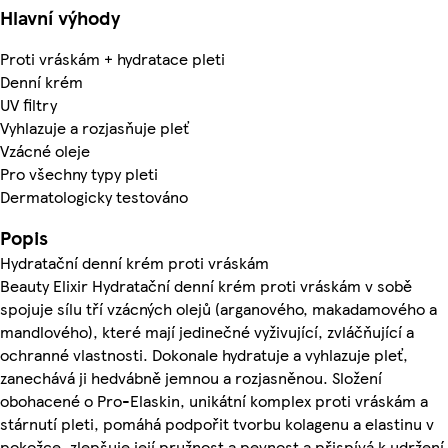
Hlavní výhody
Proti vráskám + hydratace pleti
Denní krém
UV filtry
Vyhlazuje a rozjasňuje pleť
Vzácné oleje
Pro všechny typy pleti
Dermatologicky testováno
Popis
Hydratační denní krém proti vráskám
Beauty Elixir Hydratační denní krém proti vráskám v sobě
spojuje sílu tří vzácných olejů (arganového, makadamového a
mandlového), které mají jedinečné vyživující, zvláčňující a
ochranné vlastnosti. Dokonale hydratuje a vyhlazuje pleť,
zanechává ji hedvábně jemnou a rozjasněnou. Složení
obohacené o Pro-Elaskin, unikátní komplex proti vráskám a
stárnutí pleti, pomáhá podpořit tvorbu kolagenu a elastinu v
pokožce, zlepšuje její pružnost a pevnost a přispívá k udržení