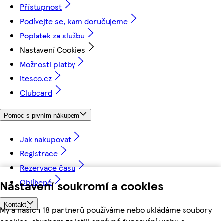
Přístupnost
Podívejte se, kam doručujeme
Poplatek za službu
Nastavení Cookies
Možnosti platby
itesco.cz
Clubcard
Pomoc s prvním nákupem
Jak nakupovat
Registrace
Rezervace času
Oblíbené
Nastavení soukromí a cookies
Kontakt
My a našich 18 partnerů používáme nebo ukládáme soubory
cookies, abychom zajistili správné fungování webu a