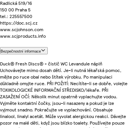
Radlická 519/16
150 00 Praha 5
tel.: 225557500
https://doc.scj.cz
www.scjohnson.com
www.scjproducts.info
Bezpečnostní informace
Duck® Fresh Discs® - čistič WC Levandule náplň
Uchovávejte mimo dosah dětí. Je-li nutná lékařská pomoc,
mějte po ruce obal nebo štítek výrobku. Po manipulaci
důkladně omyjte ruce. PŘI POŽITÍ: Necítíte-li se dobře, volejte
TOXIKOLOGICKÉ INFORMAČNÍ STŘEDISKO/lékaře. PŘI
ZASAŽENÍ OČÍ: Několik minut opatrně vyplachujte vodou.
Vyjměte kontaktní čočky, jsou-li nasazeny a pokud je lze
vyjmout snadno. Pokračujte ve vyplachování. Obsahuje
linalool, linalyl acetát. Může vyvolat alergickou reakci. Dávejte
pozor na malé děti, když jsou blízko toalety. Používejte pouze