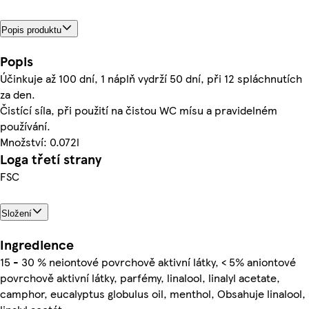
Popis produktu
Popis
Účinkuje až 100 dní, 1 náplň vydrží 50 dní, při 12 spláchnutích
za den.
Čistící síla, při použití na čistou WC mísu a pravidelném
používání.
Množství: 0.072l
Loga třetí strany
FSC
Složení
Ingredience
15 - 30 % neiontové povrchově aktivní látky, < 5% aniontové
povrchově aktivní látky, parfémy, linalool, linalyl acetate,
camphor, eucalyptus globulus oil, menthol, Obsahuje linalool,