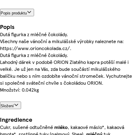
Popis produktu
Popis
Dutá figurka z mléčné čokolády.
Všechny naše vánoční a mikulášské výrobky naleznete na:
https://www.orioncokolada.cz/.
Dutá figurka z mléčné čokolády.
Lahodný dárek v podobě ORION Zlatého kapra potěší malé i
velké. Je už jen na Vás, zda bude součástí mikulášského
balíčku nebo s ním ozdobíte vánoční stromeček. Vychutnejte
si společné sváteční chvíle s čokoládou ORION.
Množství: 0.042kg
Složení
Ingredience
Cukr, sušené odtučněné
mléko
, kakaové máslo*, kakaová
hmota*, rostlinné tuky (palmový, Shea),
mléčný
tuk,