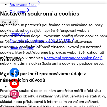
Rezervace času
Oblíbené
Nastavení soukromí a cookies
Kontakt
My a našich 18 partnerů používáme nebo ukládáme soubory
cookies, abychom zajistili správné fungování webu a
itesco.cz
zpracovali osobní údaje. Povolením použití všech cookies nám
Zákaznické centrum - 800 222 555
umožníte zobrazovat například také personalizovanou
reklamu. V opačném případě zůstanou aktivní jen nezbytné
Naše obchody
cookies, které potřebujeme k provozu webu. Své rozhodnutí
můžete kdykoliv změnit v
Nastavení ochrany osobních údajů
followUs
nebo kliknutím na odkaz Soukromí a cookies v patičce webu.
My a naši partneři zpracováváme údaje z
následujících důvodů
Povolením souborů cookies nám umožníte měřit efektivitu
zobrazeného obsahu a reklamy, vytvářet uživatelské statistiky,
ukládat nebo přistupovat k informacím ve vašem zařízení,
©
Tesco Stores ČR a.s. 2026
používat přesná data o poloze a identifikovat vaše zařízení.