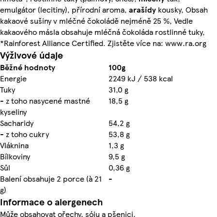
emulgátor (lecitiny), přírodní aroma,
arašídy
kousky, Obsah
kakaové sušiny v mléčné čokoládě nejméně 25 %, Vedle
kakaového másla obsahuje mléčná čokoláda rostlinné tuky,
*Rainforest Alliance Certified. Zjistěte více na: www.ra.org
Výživové údaje
Běžné hodnoty
100g
Energie
2249 kJ / 538 kcal
Tuky
31,0 g
- z toho nasycené mastné
18,5 g
kyseliny
Sacharidy
54,2 g
- z toho cukry
53,8 g
Vláknina
1,3 g
Bílkoviny
9,5 g
Sůl
0,36 g
Balení obsahuje 2 porce (à 21
-
g)
Informace o alergenech
Může obsahovat ořechy, sóju a pšenici.