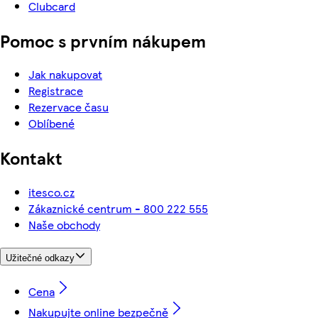
Clubcard
Pomoc s prvním nákupem
Jak nakupovat
Registrace
Rezervace času
Oblíbené
Kontakt
itesco.cz
Zákaznické centrum - 800 222 555
Naše obchody
Užitečné odkazy
Cena
Nakupujte online bezpečně