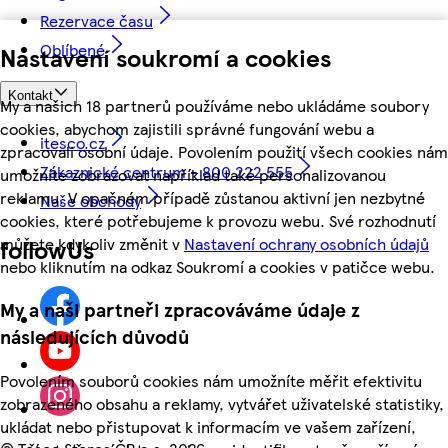
Rezervace času
Oblíbené
Nastavení soukromí a cookies
Kontakt
My a našich 18 partnerů používáme nebo ukládáme soubory
cookies, abychom zajistili správné fungování webu a
itesco.cz
zpracovali osobní údaje. Povolením použití všech cookies nám
Zákaznické centrum - 800 222 555
umožníte zobrazovat například také personalizovanou
reklamu. V opačném případě zůstanou aktivní jen nezbytné
Naše obchody
cookies, které potřebujeme k provozu webu. Své rozhodnutí
můžete kdykoliv změnit v
Nastavení ochrany osobních údajů
followUs
nebo kliknutím na odkaz Soukromí a cookies v patičce webu.
My a naši partneři zpracováváme údaje z
následujících důvodů
Povolením souborů cookies nám umožníte měřit efektivitu
zobrazeného obsahu a reklamy, vytvářet uživatelské statistiky,
ukládat nebo přistupovat k informacím ve vašem zařízení,