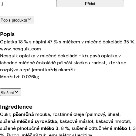
Přidat
Popis produktu
Popis
Oplatka 18 % s náplní 47 % s mlékem v mléčné čokoládě 35 %.
www.nesquik.com
Nesquik oplatka v mléčné čokoládě - křupavá oplatka v
lahodné mléčné čokoládě přináší sladkou radost, která se
rozplývá a zpříjemní každý okamžik.
Množství: 0.026kg
Složení
Ingredience
Cukr,
pšeničná
mouka, rostlinné oleje (palmový, Shea),
sušená
mléčná
syrovátka
, kakaové máslo1, kakaová hmota1,
sušené plnotučné
mléko
3, 8 %, sušené odtučněné
mléko
1, 3
%, škrob,
mléčný
tuk, emulgátory (lecitiny,