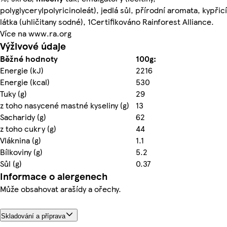
polyglycerylpolyricinoleát), jedlá sůl, přírodní aromata, kypřicí
látka (uhličitany sodné), 1Certifikováno Rainforest Alliance.
Více na www.ra.org
Výživové údaje
Běžné hodnoty
100g:
Energie (kJ)
2216
Energie (kcal)
530
Tuky (g)
29
z toho nasycené mastné kyseliny (g)
13
Sacharidy (g)
62
z toho cukry (g)
44
Vláknina (g)
1.1
Bílkoviny (g)
5.2
Sůl (g)
0.37
Informace o alergenech
Může obsahovat arašídy a ořechy.
Skladování a příprava