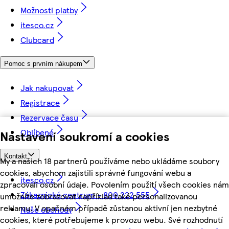
Možnosti platby
itesco.cz
Clubcard
Pomoc s prvním nákupem
Jak nakupovat
Registrace
Rezervace času
Oblíbené
Nastavení soukromí a cookies
Kontakt
My a našich 18 partnerů používáme nebo ukládáme soubory
cookies, abychom zajistili správné fungování webu a
itesco.cz
zpracovali osobní údaje. Povolením použití všech cookies nám
Zákaznické centrum - 800 222 555
umožníte zobrazovat například také personalizovanou
reklamu. V opačném případě zůstanou aktivní jen nezbytné
Naše obchody
cookies, které potřebujeme k provozu webu. Své rozhodnutí