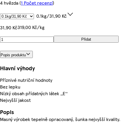
4 hvězda
(
1 Počet recenzí
)
0.1kg/31,90 Kč
319,00 Kč/kg
31,90 Kč
Přidat
Popis produktu
Hlavní výhody
Příznivé nutriční hodnoty
Bez lepku
Nízký obsah přídatných látek ‚‚E‘‘
Nejvyšší jakost
Popis
Masný výrobek tepelně opracovaný, šunka nejvyšší kvality.