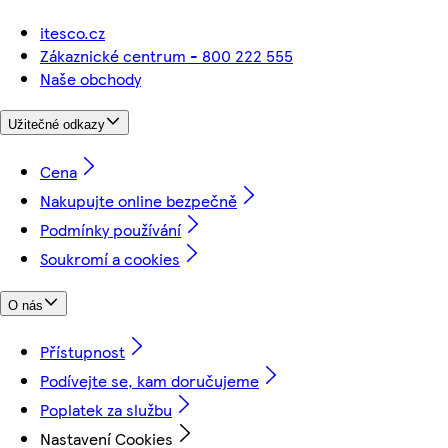
itesco.cz
Zákaznické centrum - 800 222 555
Naše obchody
Užitečné odkazy
Cena
Nakupujte online bezpečně
Podmínky používání
Soukromí a cookies
O nás
Přístupnost
Podívejte se, kam doručujeme
Poplatek za službu
Nastavení Cookies