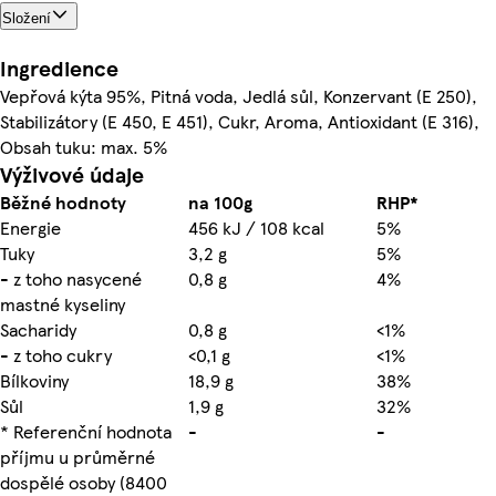
Složení
Ingredience
Vepřová kýta 95%, Pitná voda, Jedlá sůl, Konzervant (E 250),
Stabilizátory (E 450, E 451), Cukr, Aroma, Antioxidant (E 316),
Obsah tuku: max. 5%
Výživové údaje
Běžné hodnoty
na 100g
RHP*
Energie
456 kJ / 108 kcal
5%
Tuky
3,2 g
5%
- z toho nasycené
0,8 g
4%
mastné kyseliny
Sacharidy
0,8 g
<1%
- z toho cukry
<0,1 g
<1%
Bílkoviny
18,9 g
38%
Sůl
1,9 g
32%
* Referenční hodnota
-
-
příjmu u průměrné
dospělé osoby (8400