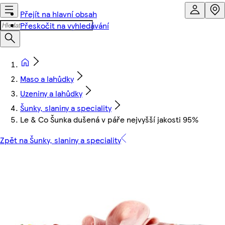
Přejít na hlavní obsah
Přeskočit na vyhledávání
Maso a lahůdky
Uzeniny a lahůdky
Šunky, slaniny a speciality
Le & Co Šunka dušená v páře nejvyšší jakosti 95%
Zpět na Šunky, slaniny a speciality