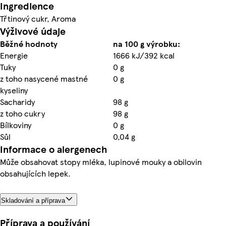
Ingredience
Třtinový cukr, Aroma
Výživové údaje
Běžné hodnoty
na 100 g výrobku:
Energie
1666 kJ/392 kcal
Tuky
0 g
z toho nasycené mastné
0 g
kyseliny
Sacharidy
98 g
z toho cukry
98 g
Bílkoviny
0 g
Sůl
0,04 g
Informace o alergenech
Může obsahovat stopy mléka, lupinové mouky a obilovin
obsahujících lepek.
Skladování a příprava
Příprava a používání