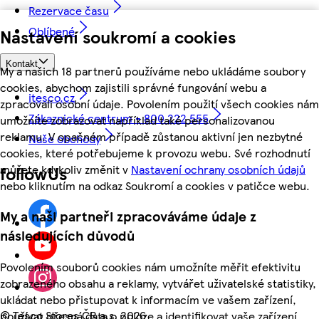
Rezervace času
Oblíbené
Nastavení soukromí a cookies
Kontakt
My a našich 18 partnerů používáme nebo ukládáme soubory
cookies, abychom zajistili správné fungování webu a
itesco.cz
zpracovali osobní údaje. Povolením použití všech cookies nám
Zákaznické centrum - 800 222 555
umožníte zobrazovat například také personalizovanou
reklamu. V opačném případě zůstanou aktivní jen nezbytné
Naše obchody
cookies, které potřebujeme k provozu webu. Své rozhodnutí
můžete kdykoliv změnit v
Nastavení ochrany osobních údajů
followUs
nebo kliknutím na odkaz Soukromí a cookies v patičce webu.
My a naši partneři zpracováváme údaje z
následujících důvodů
Povolením souborů cookies nám umožníte měřit efektivitu
zobrazeného obsahu a reklamy, vytvářet uživatelské statistiky,
ukládat nebo přistupovat k informacím ve vašem zařízení,
©
Tesco Stores ČR a.s. 2026
používat přesná data o poloze a identifikovat vaše zařízení.