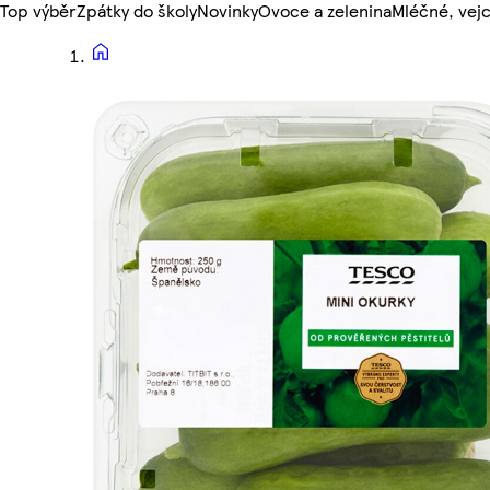
Top výběr
Zpátky do školy
Novinky
Ovoce a zelenina
Mléčné, vejc