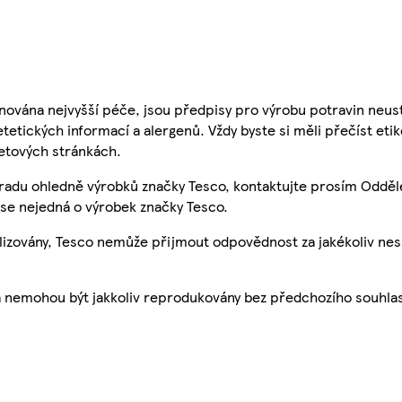
nována nejvyšší péče, jsou předpisy pro výrobu potravin neust
etetických informací a alergenů. Vždy byste si měli přečíst eti
etových stránkách.
 radu ohledně výrobků značky Tesco, kontaktujte prosím Odděl
se nejedná o výrobek značky Tesco.
ualizovány, Tesco nemůže přijmout odpovědnost za jakékoliv ne
a nemohou být jakkoliv reprodukovány bez předchozího souhla