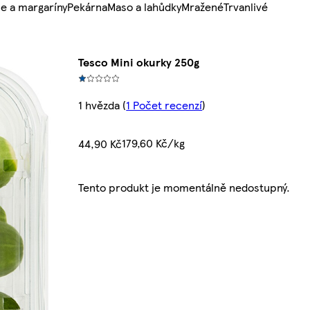
e a margaríny
Pekárna
Maso a lahůdky
Mražené
Trvanlivé
Tesco Mini okurky 250g
1 hvězda
(
1 Počet recenzí
)
179,60 Kč/kg
44,90 Kč
Tento produkt je momentálně nedostupný.