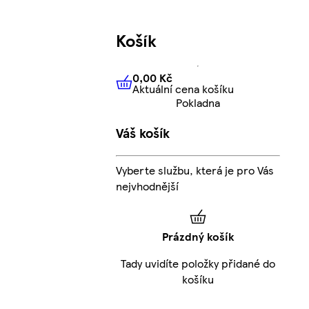
Košík
0,00 Kč
Aktuální cena košíku
0,00 Kč
Aktuální cena košíku
Pokladna
Váš košík
Vyberte službu, která je pro Vás
nejvhodnější
Prázdný košík
Tady uvidíte položky přidané do
košíku