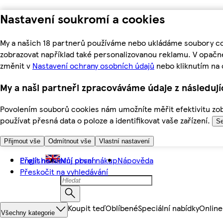
Nastavení soukromí a cookies
My a našich 18 partnerů používáme nebo ukládáme soubory coo
zobrazovat například také personalizovanou reklamu. V opačn
změnit v
Nastavení ochrany osobních údajů
nebo kliknutím na 
My a naši partneři zpracováváme údaje z následuj
Povolením souborů cookies nám umožníte měřit efektivitu zobr
používat přesná data o poloze a identifikovat vaše zařízení.
Se
Přijmout vše
Odmítnout vše
Vlastní nastavení
Přejít na hlavní obsah
English
Můj první nákup
Nápověda
Přeskočit na vyhledávání
Koupit teď
Oblíbené
Speciální nabídky
Online
Všechny kategorie