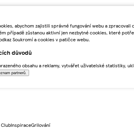
kies, abychom zajistili správné fungování webu a zpracovali 
ém případě zůstanou aktivní jen nezbytné cookies, které pot
odkaz Soukromí a cookies v patičce webu.
ících důvodů
azeného obsahu a reklamy, vytvářet uživatelské statistiky, uk
znam partnerů.
 Club
Inspirace
Grilování