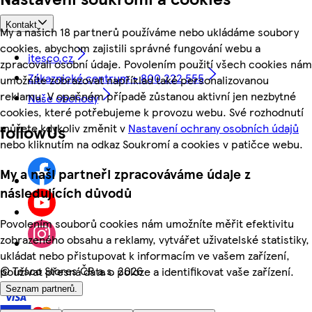
Kontakt
My a našich 18 partnerů používáme nebo ukládáme soubory
cookies, abychom zajistili správné fungování webu a
itesco.cz
zpracovali osobní údaje. Povolením použití všech cookies nám
Zákaznické centrum - 800 222 555
umožníte zobrazovat například také personalizovanou
reklamu. V opačném případě zůstanou aktivní jen nezbytné
Naše obchody
cookies, které potřebujeme k provozu webu. Své rozhodnutí
můžete kdykoliv změnit v
Nastavení ochrany osobních údajů
followUs
nebo kliknutím na odkaz Soukromí a cookies v patičce webu.
My a naši partneři zpracováváme údaje z
následujících důvodů
Povolením souborů cookies nám umožníte měřit efektivitu
zobrazeného obsahu a reklamy, vytvářet uživatelské statistiky,
ukládat nebo přistupovat k informacím ve vašem zařízení,
©
Tesco Stores ČR a.s. 2026
používat přesná data o poloze a identifikovat vaše zařízení.
Seznam partnerů.