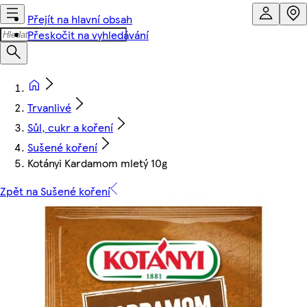
Přejít na hlavní obsah
Přeskočit na vyhledávání
Trvanlivé
Sůl, cukr a koření
Sušené koření
Kotányi Kardamom mletý 10g
Zpět na Sušené koření