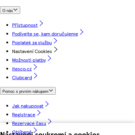
O nás
Přístupnost
Podívejte se, kam doručujeme
Poplatek za službu
Nastavení Cookies
Možnosti platby
itesco.cz
Clubcard
Pomoc s prvním nákupem
Jak nakupovat
Registrace
Rezervace času
Oblíbené
Nastavení soukromí a cookies