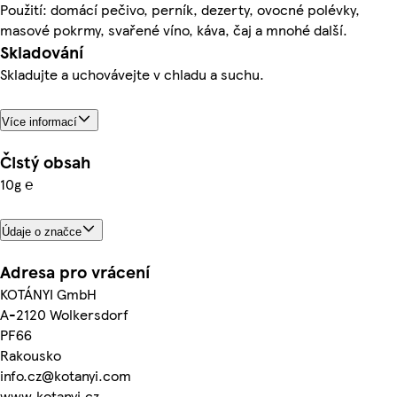
Použití: domácí pečivo, perník, dezerty, ovocné polévky,
masové pokrmy, svařené víno, káva, čaj a mnohé další.
Skladování
Skladujte a uchovávejte v chladu a suchu.
Více informací
Čistý obsah
10g ℮
Údaje o značce
Adresa pro vrácení
KOTÁNYI GmbH
A-2120 Wolkersdorf
PF66
Rakousko
info.cz@kotanyi.com
www.kotanyi.cz