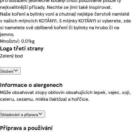
pro dosažení jedinečné Kotányi chuti používáme pouze ty
nejkvalitnější přísady. Nechte se jimi také inspirovat.
Naše koření a bylinky voní a chutnají nejlépe čerstvě namleté
v našich mlýncích KOTÁNYI. S mlýnky KOTÁNYI si vyberete, zda
si namelete své oblíbené koření či bylinky na hrubo či na
jemno.
Množství: 0.01kg
Loga třetí strany
Zelený bod
Složení
Informace o alergenech
Může obsahovat stopy obilovin obsahujících lepek, vajec, soji,
celeru, sezamu, mléka (laktóza) a hořčice.
Skladování a příprava
Příprava a používání