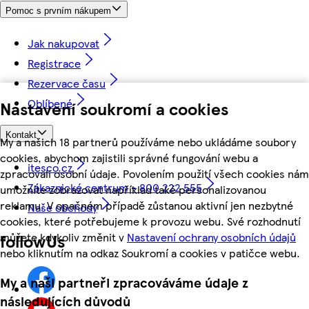
Pomoc s prvním nákupem
Jak nakupovat
Registrace
Rezervace času
Oblíbené
Nastavení soukromí a cookies
Kontakt
My a našich 18 partnerů používáme nebo ukládáme soubory
cookies, abychom zajistili správné fungování webu a
itesco.cz
zpracovali osobní údaje. Povolením použití všech cookies nám
Zákaznické centrum - 800 222 555
umožníte zobrazovat například také personalizovanou
reklamu. V opačném případě zůstanou aktivní jen nezbytné
Naše obchody
cookies, které potřebujeme k provozu webu. Své rozhodnutí
můžete kdykoliv změnit v
Nastavení ochrany osobních údajů
followUs
nebo kliknutím na odkaz Soukromí a cookies v patičce webu.
My a naši partneři zpracováváme údaje z
následujících důvodů