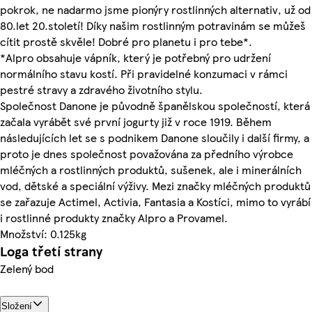
pokrok, ne nadarmo jsme pionýry rostlinných alternativ, už od
80.let 20.století! Díky našim rostlinným potravinám se můžeš
cítit prostě skvěle! Dobré pro planetu i pro tebe*.
*Alpro obsahuje vápník, který je potřebný pro udržení
normálního stavu kostí. Při pravidelné konzumaci v rámci
pestré stravy a zdravého životního stylu.
Společnost Danone je původně španělskou společností, která
začala vyrábět své první jogurty již v roce 1919. Během
následujících let se s podnikem Danone sloučily i další firmy, a
proto je dnes společnost považována za předního výrobce
mléčných a rostlinných produktů, sušenek, ale i minerálních
vod, dětské a speciální výživy. Mezi značky mléčných produktů
se zařazuje Actimel, Activia, Fantasia a Kostíci, mimo to vyrábí
i rostlinné produkty značky Alpro a Provamel.
Množství: 0.125kg
Loga třetí strany
Zelený bod
Složení