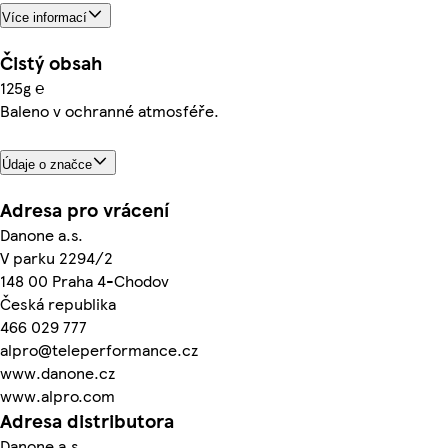
Více informací
Čistý obsah
125g ℮
Baleno v ochranné atmosféře.
Údaje o značce
Adresa pro vrácení
Danone a.s.
V parku 2294/2
148 00 Praha 4-Chodov
Česká republika
466 029 777
alpro@teleperformance.cz
www.danone.cz
www.alpro.com
Adresa distributora
Danone a.s.