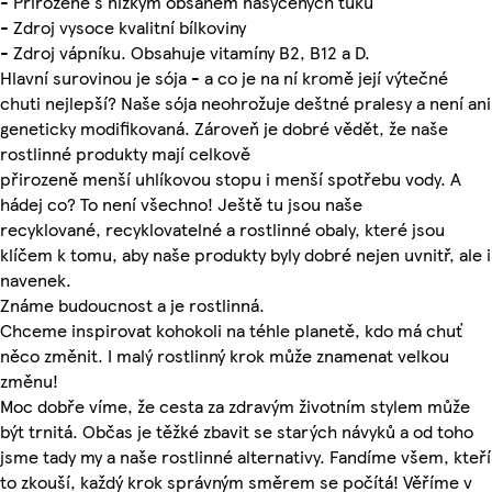
- Přirozeně s nízkým obsahem nasycených tuků
- Zdroj vysoce kvalitní bílkoviny
- Zdroj vápníku. Obsahuje vitamíny B2, B12 a D.
Hlavní surovinou je sója - a co je na ní kromě její výtečné
chuti nejlepší? Naše sója neohrožuje deštné pralesy a není ani
geneticky modifikovaná. Zároveň je dobré vědět, že naše
rostlinné produkty mají celkově
přirozeně menší uhlíkovou stopu i menší spotřebu vody. A
hádej co? To není všechno! Ještě tu jsou naše
recyklované, recyklovatelné a rostlinné obaly, které jsou
klíčem k tomu, aby naše produkty byly dobré nejen uvnitř, ale i
navenek.
Známe budoucnost a je rostlinná.
Chceme inspirovat kohokoli na téhle planetě, kdo má chuť
něco změnit. I malý rostlinný krok může znamenat velkou
změnu!
Moc dobře víme, že cesta za zdravým životním stylem může
být trnitá. Občas je těžké zbavit se starých návyků a od toho
jsme tady my a naše rostlinné alternativy. Fandíme všem, kteří
to zkouší, každý krok správným směrem se počítá! Věříme v