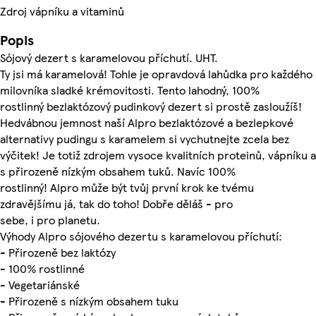
Zdroj vápníku a vitaminů
Popis
Sójový dezert s karamelovou příchutí. UHT.
Ty jsi má karamelová! Tohle je opravdová lahůdka pro každého
milovníka sladké krémovitosti. Tento lahodný, 100%
rostlinný bezlaktózový pudinkový dezert si prostě zasloužíš!
Hedvábnou jemnost naší Alpro bezlaktózové a bezlepkové
alternativy pudingu s karamelem si vychutnejte zcela bez
výčitek! Je totiž zdrojem vysoce kvalitních proteinů, vápníku a
s přirozeně nízkým obsahem tuků. Navíc 100%
rostlinný! Alpro může být tvůj první krok ke tvému
zdravějšímu já, tak do toho! Dobře děláš - pro
sebe, i pro planetu.
Výhody Alpro sójového dezertu s karamelovou příchutí:
- Přirozeně bez laktózy
- 100% rostlinné
- Vegetariánské
- Přirozeně s nízkým obsahem tuku