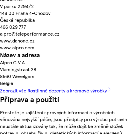
V parku 2294/2
148 00 Praha 4-Chodov
Česká republika
466 029 777
alpro@teleperformance.cz
www.danone.cz
www.alpro.com
Název a adresa
Alpro C.V.A.
Vlamingstraat 28
8560 Wevelgem
Belgie
Zobrazit vše Rostlinné dezerty a krémové výrobky
Příprava a použití
Přestože je zajištění správných informací o výrobcích
věnována nejvyšší péče, jsou předpisy pro výrobu potravin
neustále aktualizovány tak, že může dojít ke změně složek
potravin, obsahu živin, dietetických informací a alergenů.