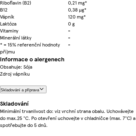
Riboflavin (B2)
0,21 mg*
B12
0,38 µg*
Vápník
120 mg*
Laktóza
0 g
Vitaminy
-
Minerální látky
-
* = 15% referenční hodnoty
-
příjmu
Informace o alergenech
Obsahuje: Sója
Zdroj vápníku
Skladování a příprava
Skladování
Minimální trvanlivost do: viz vrchní strana obalu. Uchovávejte
do max.25 °C. Po otevření uchovejte v chladničce (max. 7°C) a
spotřebujte do 5 dnů.