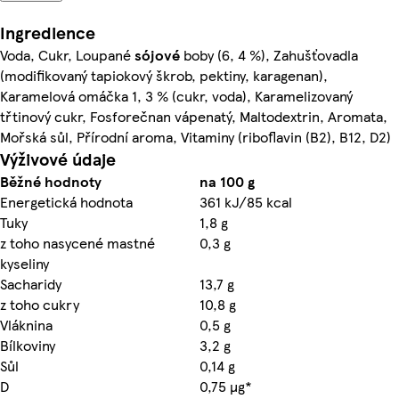
Ingredience
Voda, Cukr, Loupané
sójové
boby (6, 4 %), Zahušťovadla
(modifikovaný tapiokový škrob, pektiny, karagenan),
Karamelová omáčka 1, 3 % (cukr, voda), Karamelizovaný
třtinový cukr, Fosforečnan vápenatý, Maltodextrin, Aromata,
Mořská sůl, Přírodní aroma, Vitaminy (riboflavin (B2), B12, D2)
Výživové údaje
Běžné hodnoty
na 100 g
Energetická hodnota
361 kJ/85 kcal
Tuky
1,8 g
z toho nasycené mastné
0,3 g
kyseliny
Sacharidy
13,7 g
z toho cukry
10,8 g
Vláknina
0,5 g
Bílkoviny
3,2 g
Sůl
0,14 g
D
0,75 µg*