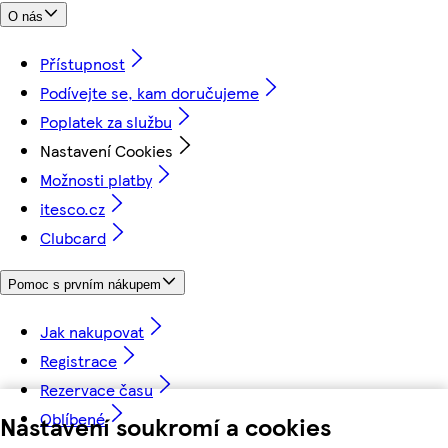
O nás
Přístupnost
Podívejte se, kam doručujeme
Poplatek za službu
Nastavení Cookies
Možnosti platby
itesco.cz
Clubcard
Pomoc s prvním nákupem
Jak nakupovat
Registrace
Rezervace času
Oblíbené
Nastavení soukromí a cookies