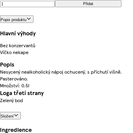
Přidat
Popis produktu
Hlavní výhody
Bez konzervantů
Víčko nekape
Popis
Nesycený nealkoholický nápoj ochucený, s příchutí višně.
Pasterováno.
Množství: 0.5l
Loga třetí strany
Zelený bod
Složení
Ingredience