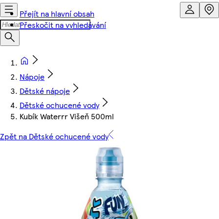
Přejít na hlavní obsah
Přeskočit na vyhledávání
Nápoje
Dětské nápoje
Dětské ochucené vody
Kubík Waterrr Višeň 500ml
Zpět na Dětské ochucené vody