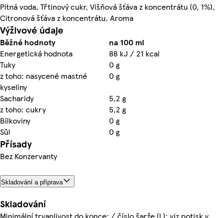
Pitná voda, Třtinový cukr, Višňová šťáva z koncentrátu (0, 1%),
Citronová šťáva z koncentrátu, Aroma
Výživové údaje
Běžné hodnoty
na 100 ml
Energetická hodnota
88 kJ / 21 kcal
Tuky
0 g
z toho: nasycené mastné
0 g
kyseliny
Sacharidy
5,2 g
z toho: cukry
5,2 g
Bílkoviny
0 g
Sůl
0 g
Přísady
Bez Konzervanty
Skladování a příprava
Skladování
Minimální trvanlivost do konce: / číslo šarže (L): viz potisk v