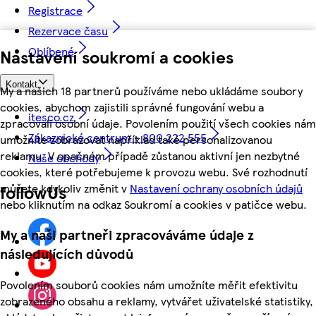
Registrace
Rezervace času
Oblíbené
Nastavení soukromí a cookies
Kontakt
My a našich 18 partnerů používáme nebo ukládáme soubory
cookies, abychom zajistili správné fungování webu a
itesco.cz
zpracovali osobní údaje. Povolením použití všech cookies nám
Zákaznické centrum - 800 222 555
umožníte zobrazovat například také personalizovanou
reklamu. V opačném případě zůstanou aktivní jen nezbytné
Naše obchody
cookies, které potřebujeme k provozu webu. Své rozhodnutí
můžete kdykoliv změnit v
Nastavení ochrany osobních údajů
followUs
nebo kliknutím na odkaz Soukromí a cookies v patičce webu.
My a naši partneři zpracováváme údaje z
následujících důvodů
Povolením souborů cookies nám umožníte měřit efektivitu
zobrazeného obsahu a reklamy, vytvářet uživatelské statistiky,