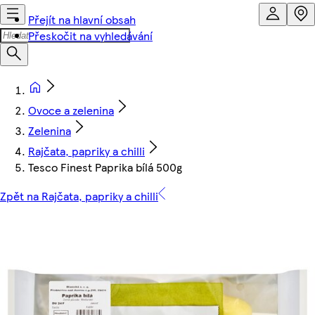
Přejít na hlavní obsah
Přeskočit na vyhledávání
Ovoce a zelenina
Zelenina
Rajčata, papriky a chilli
Tesco Finest Paprika bílá 500g
Zpět na Rajčata, papriky a chilli