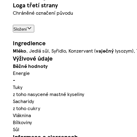
Loga třetí strany
Chráněné označení původu
Složení
Ingredience
Mléko
, Jedlá sůl, Syřidlo, Konzervant (
vaječný
lysozym), 
Výživové údaje
Běžné hodnoty
Energie
-
Tuky
z toho nasycené mastné kyseliny
Sacharidy
z toho cukry
Vláknina
Bílkoviny
Sůl
Informace o alergenech