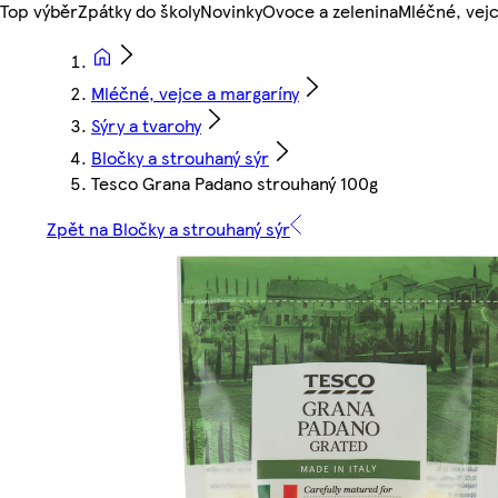
Top výběr
Zpátky do školy
Novinky
Ovoce a zelenina
Mléčné, vejc
Mléčné, vejce a margaríny
Sýry a tvarohy
Bločky a strouhaný sýr
Tesco Grana Padano strouhaný 100g
Zpět na Bločky a strouhaný sýr