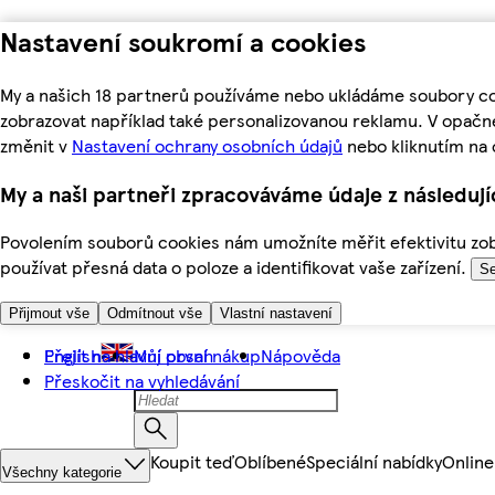
Nastavení soukromí a cookies
My a našich 18 partnerů používáme nebo ukládáme soubory coo
zobrazovat například také personalizovanou reklamu. V opačn
změnit v
Nastavení ochrany osobních údajů
nebo kliknutím na 
My a naši partneři zpracováváme údaje z následuj
Povolením souborů cookies nám umožníte měřit efektivitu zobr
používat přesná data o poloze a identifikovat vaše zařízení.
Se
Přijmout vše
Odmítnout vše
Vlastní nastavení
Přejít na hlavní obsah
English
Můj první nákup
Nápověda
Přeskočit na vyhledávání
Koupit teď
Oblíbené
Speciální nabídky
Online
Všechny kategorie