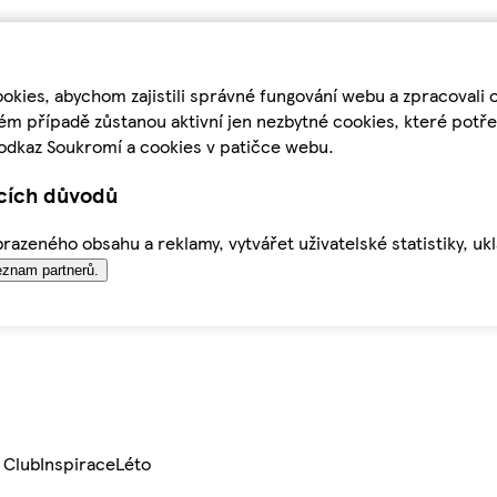
kies, abychom zajistili správné fungování webu a zpracovali 
ém případě zůstanou aktivní jen nezbytné cookies, které pot
odkaz Soukromí a cookies v patičce webu.
ících důvodů
azeného obsahu a reklamy, vytvářet uživatelské statistiky, uk
znam partnerů.
 Club
Inspirace
Léto