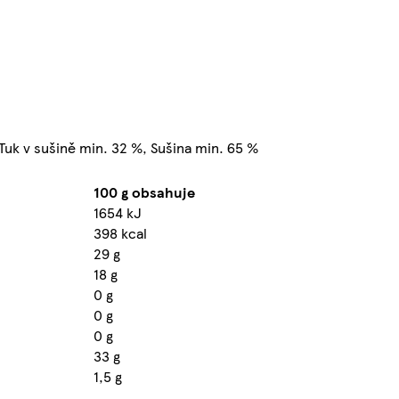
Tuk v sušině min. 32 %, Sušina min. 65 %
100 g obsahuje
1654 kJ
398 kcal
29 g
18 g
0 g
0 g
0 g
33 g
1,5 g