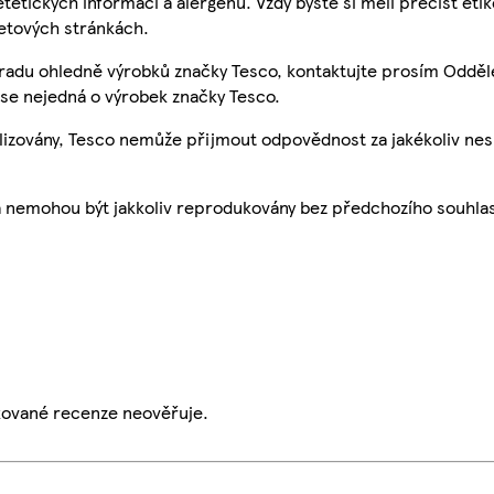
etetických informací a alergenů. Vždy byste si měli přečíst eti
etových stránkách.
 radu ohledně výrobků značky Tesco, kontaktujte prosím Odděl
se nejedná o výrobek značky Tesco.
ualizovány, Tesco nemůže přijmout odpovědnost za jakékoliv ne
a nemohou být jakkoliv reprodukovány bez předchozího souhla
ikované recenze neověřuje.