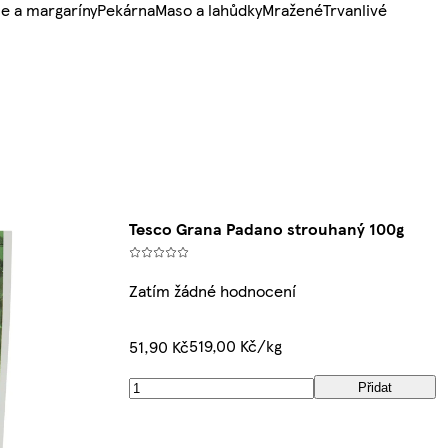
e a margaríny
Pekárna
Maso a lahůdky
Mražené
Trvanlivé
Tesco Grana Padano strouhaný 100g
Zatím žádné hodnocení
519,00 Kč/kg
51,90 Kč
Přidat