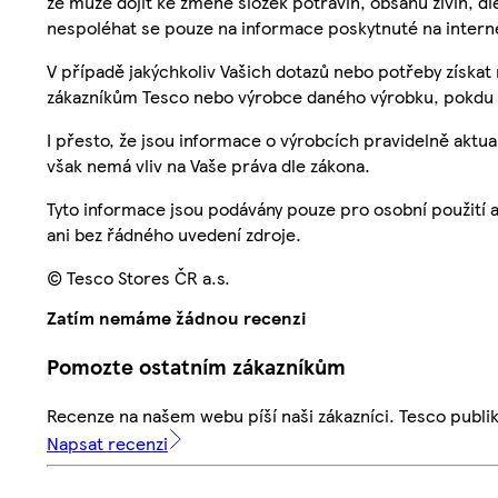
že může dojít ke změně složek potravin, obsahu živin, di
nespoléhat se pouze na informace poskytnuté na intern
V případě jakýchkoliv Vašich dotazů nebo potřeby získat
zákazníkům Tesco nebo výrobce daného výrobku, pokdu 
I přesto, že jsou informace o výrobcích pravidelně akt
však nemá vliv na Vaše práva dle zákona.
Tyto informace jsou podávány pouze pro osobní použití 
ani bez řádného uvedení zdroje.
© Tesco Stores ČR a.s.
Zatím nemáme žádnou recenzi
Pomozte ostatním zákazníkům
Recenze na našem webu píší naši zákazníci. Tesco publ
Napsat recenzi