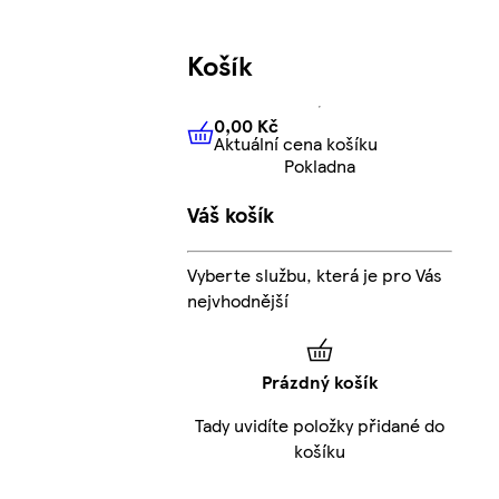
Košík
0,00 Kč
Aktuální cena košíku
0,00 Kč
Aktuální cena košíku
Pokladna
Váš košík
Vyberte službu, která je pro Vás
nejvhodnější
Prázdný košík
Tady uvidíte položky přidané do
košíku