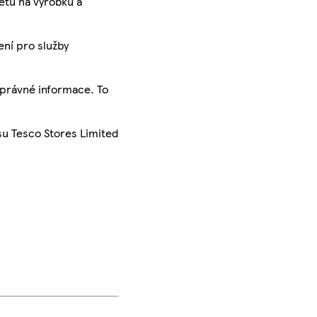
ketu na výrobku a
ení pro služby
správné informace. To
su Tesco Stores Limited