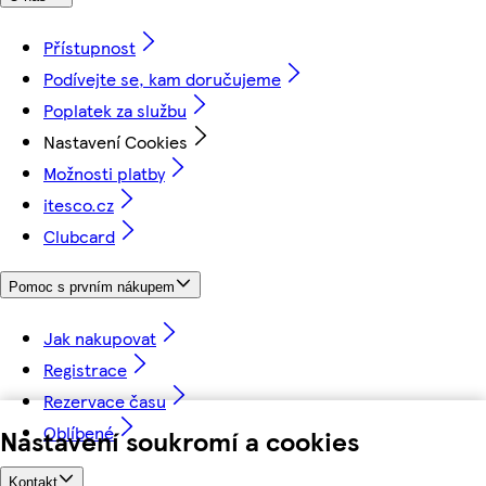
Přístupnost
Podívejte se, kam doručujeme
Poplatek za službu
Nastavení Cookies
Možnosti platby
itesco.cz
Clubcard
Pomoc s prvním nákupem
Jak nakupovat
Registrace
Rezervace času
Oblíbené
Nastavení soukromí a cookies
Kontakt