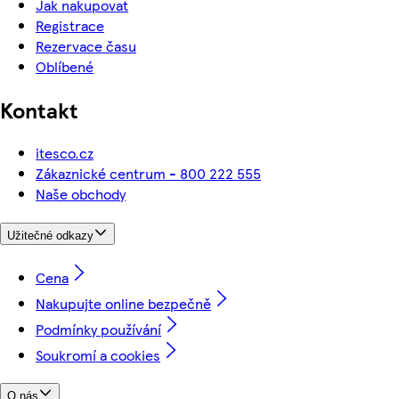
Jak nakupovat
Registrace
Rezervace času
Oblíbené
Kontakt
itesco.cz
Zákaznické centrum - 800 222 555
Naše obchody
Užitečné odkazy
Cena
Nakupujte online bezpečně
Podmínky používání
Soukromí a cookies
O nás