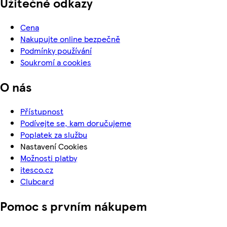
Užitečné odkazy
Cena
Nakupujte online bezpečně
Podmínky používání
Soukromí a cookies
O nás
Přístupnost
Podívejte se, kam doručujeme
Poplatek za službu
Nastavení Cookies
Možnosti platby
itesco.cz
Clubcard
Pomoc s prvním nákupem