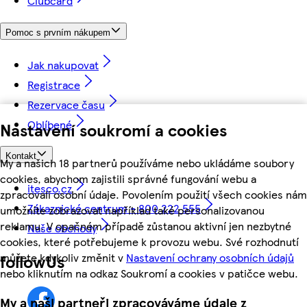
Clubcard
Pomoc s prvním nákupem
Jak nakupovat
Registrace
Rezervace času
Oblíbené
Nastavení soukromí a cookies
Kontakt
My a našich 18 partnerů používáme nebo ukládáme soubory
cookies, abychom zajistili správné fungování webu a
itesco.cz
zpracovali osobní údaje. Povolením použití všech cookies nám
Zákaznické centrum - 800 222 555
umožníte zobrazovat například také personalizovanou
reklamu. V opačném případě zůstanou aktivní jen nezbytné
Naše obchody
cookies, které potřebujeme k provozu webu. Své rozhodnutí
můžete kdykoliv změnit v
Nastavení ochrany osobních údajů
followUs
nebo kliknutím na odkaz Soukromí a cookies v patičce webu.
My a naši partneři zpracováváme údaje z