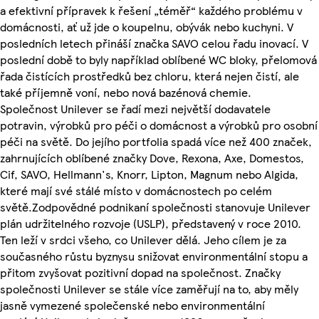
a efektivní přípravek k řešení „téměř“ každého problému v
domácnosti, ať už jde o koupelnu, obývák nebo kuchyni. V
posledních letech přináší značka SAVO celou řadu inovací. V
poslední době to byly například oblíbené WC bloky, přelomová
řada čistících prostředků bez chloru, která nejen čistí, ale
také příjemně voní, nebo nová bazénová chemie.
Společnost Unilever se řadí mezi největší dodavatele
potravin, výrobků pro péči o domácnost a výrobků pro osobní
péči na světě. Do jejího portfolia spadá více než 400 značek,
zahrnujících oblíbené značky Dove, Rexona, Axe, Domestos,
Cif, SAVO, Hellmann's, Knorr, Lipton, Magnum nebo Algida,
které mají své stálé místo v domácnostech po celém
světě.Zodpovědné podnikaní společnosti stanovuje Unilever
plán udržitelného rozvoje (USLP), představený v roce 2010.
Ten leží v srdci všeho, co Unilever dělá. Jeho cílem je za
současného růstu byznysu snižovat environmentální stopu a
přitom zvyšovat pozitivní dopad na společnost. Značky
společnosti Unilever se stále více zaměřují na to, aby měly
jasně vymezené společenské nebo environmentální