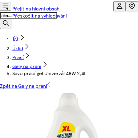
Přejít na hlavní obsah
Přeskočit na vyhledávání
Úklid
Praní
Gely na praní
Savo prací gel Univerzál 48W 2,4l
Zpět na Gely na praní