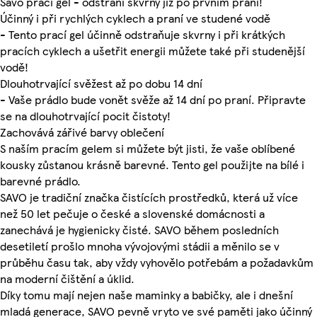
Savo prací gel - odstraní skvrny již po prvním praní!
Účinný i při rychlých cyklech a praní ve studené vodě
- Tento prací gel účinně odstraňuje skvrny i při krátkých
pracích cyklech a ušetřit energii můžete také při studenější
vodě!
Dlouhotrvající svěžest až po dobu 14 dní
- Vaše prádlo bude vonět svěže až 14 dní po praní. Připravte
se na dlouhotrvající pocit čistoty!
Zachovává zářivé barvy oblečení
S naším pracím gelem si můžete být jisti, že vaše oblíbené
kousky zůstanou krásně barevné. Tento gel použijte na bílé i
barevné prádlo.
SAVO je tradiční značka čistících prostředků, která už více
než 50 let pečuje o české a slovenské domácnosti a
zanechává je hygienicky čisté. SAVO během posledních
desetiletí prošlo mnoha vývojovými stádii a měnilo se v
průběhu času tak, aby vždy vyhovělo potřebám a požadavkům
na moderní čištění a úklid.
Díky tomu mají nejen naše maminky a babičky, ale i dnešní
mladá generace, SAVO pevně vryto ve své paměti jako účinný