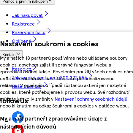
Pomoc s prvním nákupem
Jak nakupovat
Registrace
Rezervace času
Oblíbené
Nastavení soukromí a cookies
Kontakt
My a našich 18 partnerů používáme nebo ukládáme soubory
cookies, abychom zajistili správné fungování webu a
itesco.cz
zpracovali osobní údaje. Povolením použití všech cookies nám
Zákaznické centrum - 800 222 555
umožníte zobrazovat například také personalizovanou
reklamu. V opačném případě zůstanou aktivní jen nezbytné
Naše obchody
cookies, které potřebujeme k provozu webu. Své rozhodnutí
můžete kdykoliv změnit v
Nastavení ochrany osobních údajů
followUs
nebo kliknutím na odkaz Soukromí a cookies v patičce webu.
My a naši partneři zpracováváme údaje z
následujících důvodů