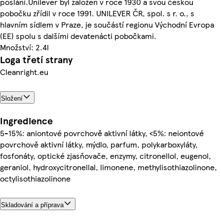
poslání.Unilever byl založen v roce 1930 a svou českou
pobočku zřídil v roce 1991. UNILEVER ČR, spol. s r. o., s
hlavním sídlem v Praze, je součástí regionu Východní Evropa
(EE) spolu s dalšími devatenácti pobočkami.
Množství: 2.4l
Loga třetí strany
Cleanright.eu
Složení
Ingredience
5-15%: aniontové povrchově aktivní látky, <5%: neiontové
povrchově aktivní látky, mýdlo, parfum, polykarboxyláty,
fosfonáty, optické zjasňovače, enzymy, citronellol, eugenol,
geraniol, hydroxycitronellal, limonene, methylisothiazolinone,
octylisothiazolinone
Skladování a příprava