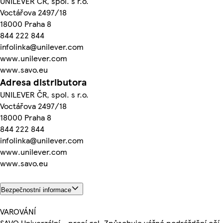
UNILEVER ČR, spol. s r.o.
Voctářova 2497/18
18000 Praha 8
844 222 844
infolinka@unilever.com
www.unilever.com
www.savo.eu
Adresa distributora
UNILEVER ČR, spol. s r.o.
Voctářova 2497/18
18000 Praha 8
844 222 844
infolinka@unilever.com
www.unilever.com
www.savo.eu
Bezpečnostní informace
VAROVÁNÍ
SAVO Univerzální - prací gel. Způsobuje vážné podráždění očí.