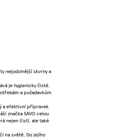
ty nejodolnější skvrny a
vá je hygienicky čisté.
o potřebám a požadavkům
 a efektivní přípravek
náší značka SAVO celou
á nejen čistí, ale také
i na světě. Do jejího