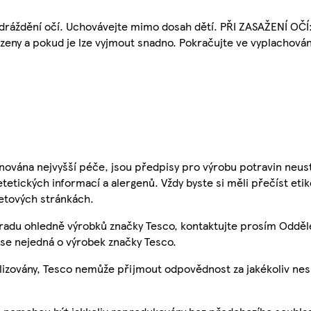
áždění očí. Uchovávejte mimo dosah dětí. PŘI ZASAŽENÍ OČÍ:
zeny a pokud je lze vyjmout snadno. Pokračujte ve vyplachování
nována nejvyšší péče, jsou předpisy pro výrobu potravin neust
etetických informací a alergenů. Vždy byste si měli přečíst eti
etových stránkách.
 radu ohledně výrobků značky Tesco, kontaktujte prosím Odděl
se nejedná o výrobek značky Tesco.
ualizovány, Tesco nemůže přijmout odpovědnost za jakékoliv ne