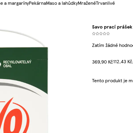
e a margaríny
Pekárna
Maso a lahůdky
Mražené
Trvanlivé
Savo prací prášek
Zatím žádné hodno
112,43 K
369,90 Kč
Tento produkt je 