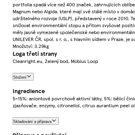
portfolia spadá více než 400 značek, zahrnujících oblíb
Magnum nebo Algida, které mají své stálé místo v domá
udržitelného rozvoje (USLP), představený v roce 2010. Te
snižovat environmentální stopu a přitom zvyšovat pozitiv
měly jasně vymezené společenské nebo environmentální p
UNILEVER ČR, spol. s r. o., s hlavním sídlem v Praze, je
Množství: 3.29kg
Loga třetí strany
Cleanright.eu, Zelený bod, Mobius Loop
Složení
Ingredience
5-15%: aniontové povrchově aktivní látky, 5%: bělicí čini
zjasňovače, enzymy, citronellol, citrus aurantium peel 
Skladování a příprava