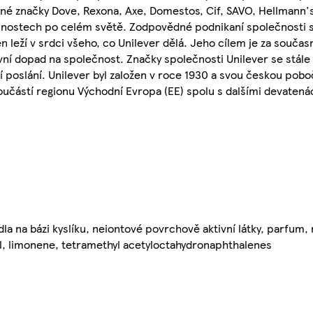
ené značky Dove, Rexona, Axe, Domestos, Cif, SAVO, Hellmann's
cnostech po celém světě. Zodpovědné podnikaní společnosti s
n leží v srdci všeho, co Unilever dělá. Jeho cílem je za souča
ní dopad na společnost. Značky společnosti Unilever se stále 
oslání. Unilever byl založen v roce 1930 a svou českou pobočk
 součástí regionu Východní Evropa (EE) spolu s dalšími devaten
dla na bázi kyslíku, neiontové povrchově aktivní látky, parfum,
oil, limonene, tetramethyl acetyloctahydronaphthalenes