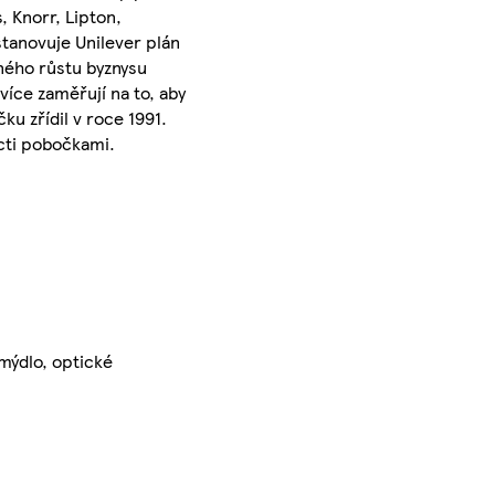
, Knorr, Lipton,
tanovuje Unilever plán
sného růstu byznysu
více zaměřují na to, aby
u zřídil v roce 1991.
ácti pobočkami.
 mýdlo, optické