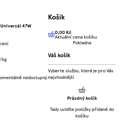
Košík
 Univerzál 47W
0,00 Kč
Aktuální cena košíku
0,00 Kč
Aktuální cena košíku
Pokladna
cení
Váš košík
č/kg
Vyberte službu, která je pro Vás
nejvhodnější
momentálně nedostupný.
Prázdný košík
Tady uvidíte položky přidané do
košíku