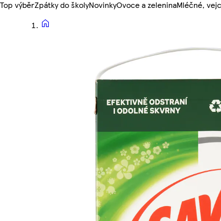
Top výběr
Zpátky do školy
Novinky
Ovoce a zelenina
Mléčné, vejc