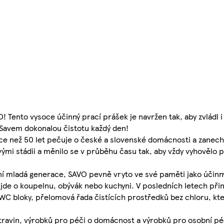
 Tento vysoce účinný prací prášek je navržen tak, aby zvládl i 
e Savem dokonalou čistotu každý den!
íce než 50 let pečuje o české a slovenské domácnosti a zanechá
ými stádii a měnilo se v průběhu času tak, aby vždy vyhověl
ní mladá generace, SAVO pevně vryto ve své paměti jako účinný
jde o koupelnu, obývák nebo kuchyni. V posledních letech při
 WC bloky, přelomová řada čistících prostředků bez chloru, kter
travin, výrobků pro péči o domácnost a výrobků pro osobní péč