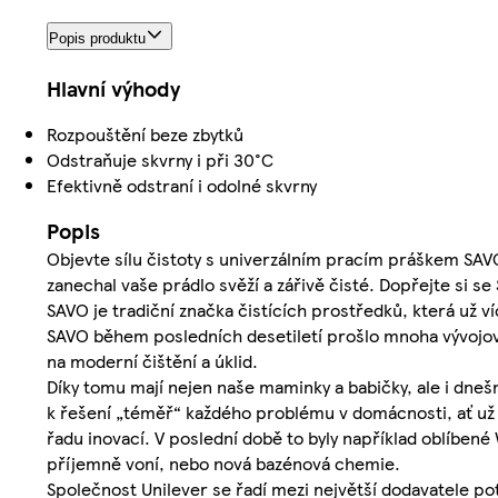
Popis produktu
Hlavní výhody
Rozpouštění beze zbytků
Odstraňuje skvrny i při 30°C
Efektivně odstraní i odolné skvrny
Popis
Objevte sílu čistoty s univerzálním pracím práškem SAVO!
zanechal vaše prádlo svěží a zářivě čisté. Dopřejte si s
SAVO je tradiční značka čistících prostředků, která už v
SAVO během posledních desetiletí prošlo mnoha vývojov
na moderní čištění a úklid.
Díky tomu mají nejen naše maminky a babičky, ale i dneš
k řešení „téměř“ každého problému v domácnosti, ať už 
řadu inovací. V poslední době to byly například oblíbené
příjemně voní, nebo nová bazénová chemie.
Společnost Unilever se řadí mezi největší dodavatele po