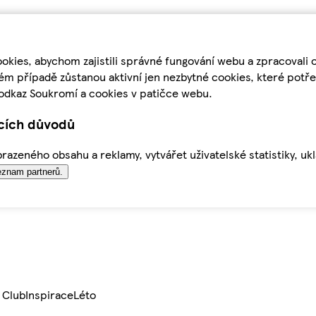
kies, abychom zajistili správné fungování webu a zpracovali 
ém případě zůstanou aktivní jen nezbytné cookies, které pot
odkaz Soukromí a cookies v patičce webu.
ících důvodů
azeného obsahu a reklamy, vytvářet uživatelské statistiky, uk
znam partnerů.
 Club
Inspirace
Léto