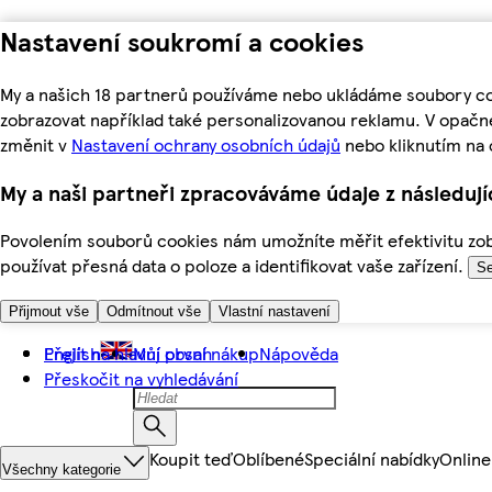
Nastavení soukromí a cookies
My a našich 18 partnerů používáme nebo ukládáme soubory coo
zobrazovat například také personalizovanou reklamu. V opačn
změnit v
Nastavení ochrany osobních údajů
nebo kliknutím na 
My a naši partneři zpracováváme údaje z následuj
Povolením souborů cookies nám umožníte měřit efektivitu zobr
používat přesná data o poloze a identifikovat vaše zařízení.
Se
Přijmout vše
Odmítnout vše
Vlastní nastavení
Přejít na hlavní obsah
English
Můj první nákup
Nápověda
Přeskočit na vyhledávání
Koupit teď
Oblíbené
Speciální nabídky
Online
Všechny kategorie