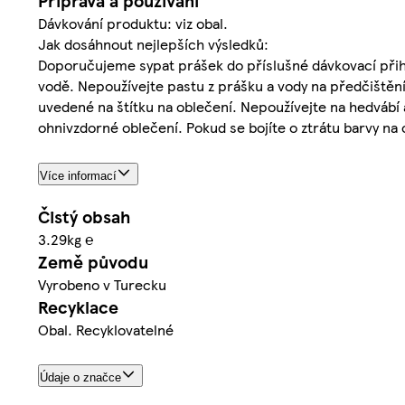
Příprava a používání
Dávkování produktu: viz obal.
Jak dosáhnout nejlepších výsledků:
Doporučujeme sypat prášek do příslušné dávkovací přih
vodě. Nepoužívejte pastu z prášku a vody na předčištění
uvedené na štítku na oblečení. Nepoužívejte na hedvábí
ohnivzdorné oblečení. Pokud se bojíte o ztrátu barvy n
Více informací
Čistý obsah
3.29kg ℮
Země původu
Vyrobeno v Turecku
Recyklace
Obal. Recyklovatelné
Údaje o značce