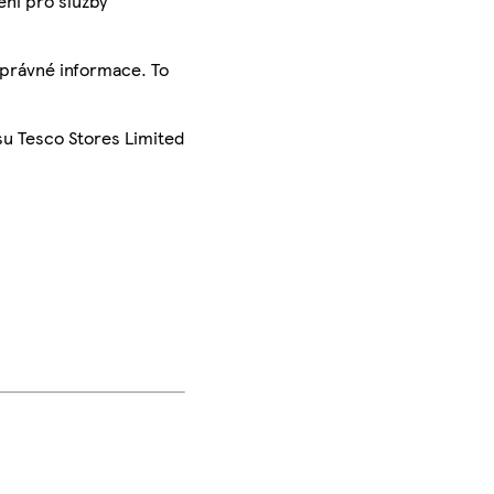
ení pro služby
správné informace. To
su Tesco Stores Limited