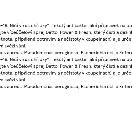
19. Ničí virus chřipky*. Tekutý antibakteriální přípravek na po
te víceúčelový sprej Dettol Power & Fresh, který čistí a dezinf
stnota, připálené potraviny a nečistoty v koupelnách) a je urč
á svěží vůni.
cus aureus, Pseudomonas aeruginosa, Escherichia coli a Ente
19. Ničí virus chřipky*. Tekutý antibakteriální přípravek na po
te víceúčelový sprej Dettol Power & Fresh, který čistí a dezinf
stnota, připálené potraviny a nečistoty v koupelnách) a je urč
á svěží vůni.
cus aureus, Pseudomonas aeruginosa, Escherichia coli a Ente