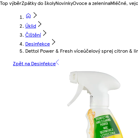
Top výběr
Zpátky do školy
Novinky
Ovoce a zelenina
Mléčné, vejc
Úklid
Čištění
Desinfekce
Dettol Power & Fresh víceúčelový sprej citron & l
Zpět na Desinfekce