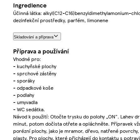
Ingredience
Účinná látka: alkyl(C12-C16)benzyldimethylamonium-chlo
dezinfekční prostředky, parfém, limonene
Skladování a příprava
Příprava a používání
Vhodné pro:
- kuchyňské plochy
- sprchové zástěny
- sporáky
- odpadkové koše
- podlahy
- umyvadla
- WC sedátka.
Návod k použití: Otočte trysku do polohy „ON". Lahev dr
minut, potom dočista otřete a opláchněte. Přípravek v
porézní plochy, jako je mramor, dřevo, natřené povrch
plasty. Pro plochy, které přicházejí do kontaktu s potra