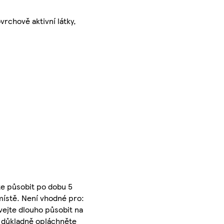
rchově aktivní látky,
te působit po dobu 5
místě. Není vhodné pro:
ejte dlouho působit na
tí důkladně opláchněte