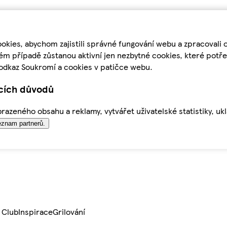
kies, abychom zajistili správné fungování webu a zpracovali 
ém případě zůstanou aktivní jen nezbytné cookies, které pot
odkaz Soukromí a cookies v patičce webu.
ících důvodů
azeného obsahu a reklamy, vytvářet uživatelské statistiky, uk
znam partnerů.
 Club
Inspirace
Grilování