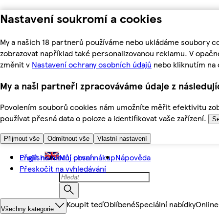
Nastavení soukromí a cookies
My a našich 18 partnerů používáme nebo ukládáme soubory coo
zobrazovat například také personalizovanou reklamu. V opačn
změnit v
Nastavení ochrany osobních údajů
nebo kliknutím na 
My a naši partneři zpracováváme údaje z následuj
Povolením souborů cookies nám umožníte měřit efektivitu zobr
používat přesná data o poloze a identifikovat vaše zařízení.
Se
Přijmout vše
Odmítnout vše
Vlastní nastavení
Přejít na hlavní obsah
English
Můj první nákup
Nápověda
Přeskočit na vyhledávání
Koupit teď
Oblíbené
Speciální nabídky
Online
Všechny kategorie