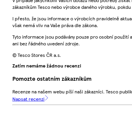
V případě jakýchkoliv Vašich dotazů nebo potřeby získat
zákazníkům Tesco nebo výrobce daného výrobku, pokdu 
I přesto, že jsou informace o výrobcích pravidelně akt
však nemá vliv na Vaše práva dle zákona.
Tyto informace jsou podávány pouze pro osobní použití 
ani bez řádného uvedení zdroje.
© Tesco Stores ČR a.s.
Zatím nemáme žádnou recenzi
Pomozte ostatním zákazníkům
Recenze na našem webu píší naši zákazníci. Tesco publ
Napsat recenzi