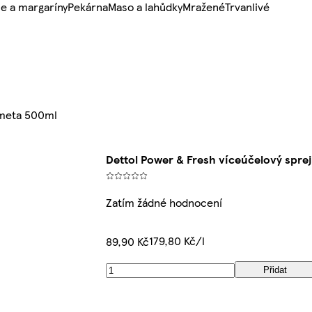
e a margaríny
Pekárna
Maso a lahůdky
Mražené
Trvanlivé
imeta 500ml
Dettol Power & Fresh víceúčelový sprej
Zatím žádné hodnocení
179,80 Kč/l
89,90 Kč
Přidat