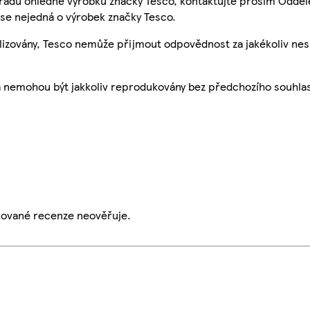
 radu ohledně výrobků značky Tesco, kontaktujte prosím Odděl
se nejedná o výrobek značky Tesco.
ualizovány, Tesco nemůže přijmout odpovědnost za jakékoliv ne
a nemohou být jakkoliv reprodukovány bez předchozího souhla
ikované recenze neověřuje.