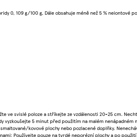
ridy 0, 109 g/100 g, Dále obsahuje méně než 5 % neiontové pov
žte ve svislé poloze a stříkejte ze vzdálenosti 20-25 cm. Nech
ždy vyzkoušejte 5 minut před použitím na malém nenápadném 
y, smaltované/kovové plochy nebo pozlacené doplňky. Nenecháv
vinami: Používejte pouze na tvrdé neporézní plochy a po použi