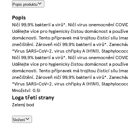
Popis produktu
Popis
Ničí 99,9% bakterií a virů*. Ničí virus onemocnění COVID-
Udělejte více pro hygienicky čistou domácnost a používej
domácnosti. Tento přípravek má trojitou čisticí sílu (ma
znečištění. Zároveň ničí 99,9% bakterií a virů*. Zanecháv
*Virus SARS-CoV-2, virus chřipky A (H1N1), Staphylococ
Ničí 99,9% bakterií a virů*. Ničí virus onemocnění COVID-
Udělejte více pro hygienicky čistou domácnost a používej
domácnosti. Tento přípravek má trojitou čisticí sílu (ma
znečištění. Zároveň ničí 99,9% bakterií a virů*. Zanecháv
*Virus SARS-CoV-2, virus chřipky A (H1N1), Staphylococ
Množství: 0.5l
Loga třetí strany
Zelený bod
Složení