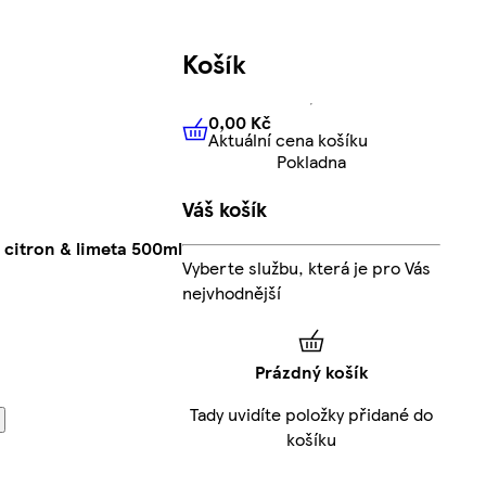
Košík
0,00 Kč
Aktuální cena košíku
0,00 Kč
Aktuální cena košíku
Pokladna
Váš košík
 citron & limeta 500ml
Vyberte službu, která je pro Vás
nejvhodnější
Prázdný košík
Tady uvidíte položky přidané do
košíku