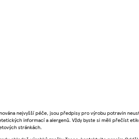
nována nejvyšší péče, jsou předpisy pro výrobu potravin neust
etetických informací a alergenů. Vždy byste si měli přečíst eti
etových stránkách.