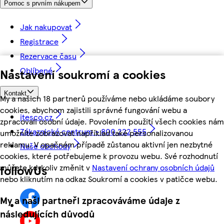
Pomoc s prvním nákupem
Jak nakupovat
Registrace
Rezervace času
Oblíbené
Nastavení soukromí a cookies
Kontakt
My a našich 18 partnerů používáme nebo ukládáme soubory
cookies, abychom zajistili správné fungování webu a
itesco.cz
zpracovali osobní údaje. Povolením použití všech cookies nám
Zákaznické centrum - 800 222 555
umožníte zobrazovat například také personalizovanou
reklamu. V opačném případě zůstanou aktivní jen nezbytné
Naše obchody
cookies, které potřebujeme k provozu webu. Své rozhodnutí
můžete kdykoliv změnit v
Nastavení ochrany osobních údajů
followUs
nebo kliknutím na odkaz Soukromí a cookies v patičce webu.
My a naši partneři zpracováváme údaje z
následujících důvodů