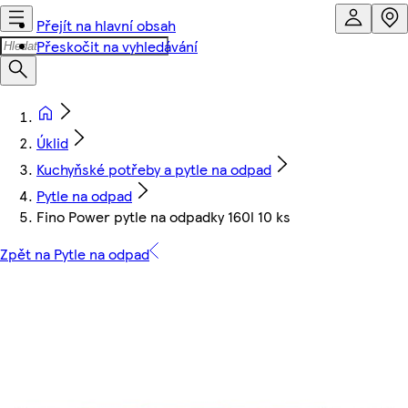
Přejít na hlavní obsah
Přeskočit na vyhledávání
Úklid
Kuchyňské potřeby a pytle na odpad
Pytle na odpad
Fino Power pytle na odpadky 160l 10 ks
Zpět na Pytle na odpad