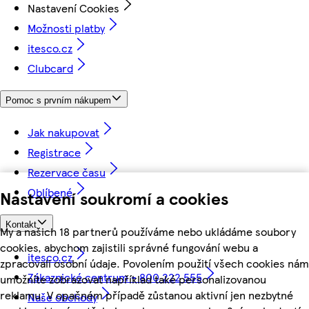
Nastavení Cookies
Možnosti platby
itesco.cz
Clubcard
Pomoc s prvním nákupem
Jak nakupovat
Registrace
Rezervace času
Oblíbené
Nastavení soukromí a cookies
Kontakt
My a našich 18 partnerů používáme nebo ukládáme soubory
cookies, abychom zajistili správné fungování webu a
itesco.cz
zpracovali osobní údaje. Povolením použití všech cookies nám
Zákaznické centrum - 800 222 555
umožníte zobrazovat například také personalizovanou
reklamu. V opačném případě zůstanou aktivní jen nezbytné
Naše obchody