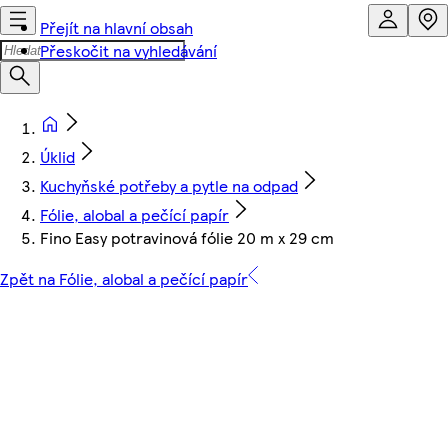
Přejít na hlavní obsah
Přeskočit na vyhledávání
Úklid
Kuchyňské potřeby a pytle na odpad
Fólie, alobal a pečící papír
Fino Easy potravinová fólie 20 m x 29 cm
Zpět na Fólie, alobal a pečící papír