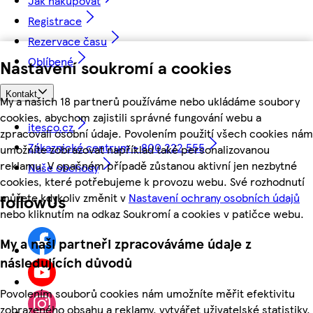
Jak nakupovat
Registrace
Rezervace času
Oblíbené
Nastavení soukromí a cookies
Kontakt
My a našich 18 partnerů používáme nebo ukládáme soubory
cookies, abychom zajistili správné fungování webu a
itesco.cz
zpracovali osobní údaje. Povolením použití všech cookies nám
Zákaznické centrum - 800 222 555
umožníte zobrazovat například také personalizovanou
reklamu. V opačném případě zůstanou aktivní jen nezbytné
Naše obchody
cookies, které potřebujeme k provozu webu. Své rozhodnutí
můžete kdykoliv změnit v
Nastavení ochrany osobních údajů
followUs
nebo kliknutím na odkaz Soukromí a cookies v patičce webu.
My a naši partneři zpracováváme údaje z
následujících důvodů
Povolením souborů cookies nám umožníte měřit efektivitu
zobrazeného obsahu a reklamy, vytvářet uživatelské statistiky,