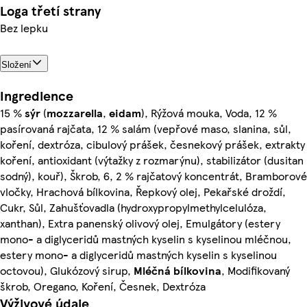
Loga třetí strany
Bez lepku
Složení
Ingredience
15 %
sýr
(
mozzarella
,
eidam
), Rýžová mouka, Voda, 12 %
pasírovaná rajčata, 12 % salám (vepřové maso, slanina, sůl,
koření, dextróza, cibulový prášek, česnekový prášek, extrakty
koření, antioxidant (výtažky z rozmarýnu), stabilizátor (dusitan
sodný), kouř), Škrob, 6, 2 % rajčatový koncentrát, Bramborové
vločky, Hrachová bílkovina, Řepkový olej, Pekařské droždí,
Cukr, Sůl, Zahušťovadla (hydroxypropylmethylcelulóza,
xanthan), Extra panenský olivový olej, Emulgátory (estery
mono- a diglyceridů mastných kyselin s kyselinou mléčnou,
estery mono- a diglyceridů mastných kyselin s kyselinou
octovou), Glukózový sirup,
Mléčná
bílkovina
, Modifikovaný
škrob, Oregano, Koření, Česnek, Dextróza
Výživové údaje