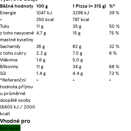
Běžné hodnoty
100 g
1 Pizza (= 315 g)
%*
Energie
1047 kJ
3298 kJ
39 %
-
250 kcal
787 kcal
Tuky
11 g
35 g
50 %
z toho nasycené
4.7 g
15 g
75 %
mastné kyseliny
Sacharidy
26 g
82 g
32 %
z toho cukry
2.2 g
7.0 g
8 %
Vláknina
1.6 g
5.0 g
Bílkoviny
11 g
34 g
68 %
Sůl
1.4 g
4.4 g
73 %
*Referenční
-
-
-
hodnota příjmu
u průměrné
dospělé osoby
(8400 kJ / 2000
kcal)
Vhodné pro
Bez lepku