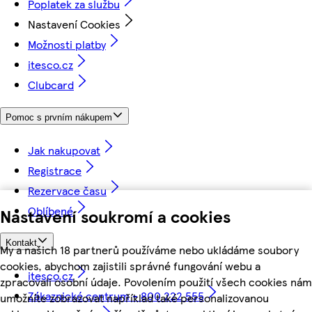
Poplatek za službu
Nastavení Cookies
Možnosti platby
itesco.cz
Clubcard
Pomoc s prvním nákupem
Jak nakupovat
Registrace
Rezervace času
Oblíbené
Nastavení soukromí a cookies
Kontakt
My a našich 18 partnerů používáme nebo ukládáme soubory
cookies, abychom zajistili správné fungování webu a
itesco.cz
zpracovali osobní údaje. Povolením použití všech cookies nám
Zákaznické centrum - 800 222 555
umožníte zobrazovat například také personalizovanou