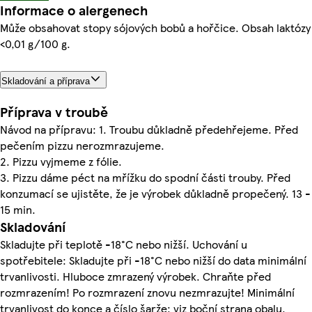
Informace o alergenech
Může obsahovat stopy sójových bobů a hořčice. Obsah laktózy
<0,01 g/100 g.
Skladování a příprava
Příprava v troubě
Návod na přípravu: 1. Troubu důkladně předehřejeme. Před
pečením pizzu nerozmrazujeme.
2. Pizzu vyjmeme z fólie.
3. Pizzu dáme péct na mřížku do spodní části trouby. Před
konzumací se ujistěte, že je výrobek důkladně propečený. 13 -
15 min.
Skladování
Skladujte při teplotě -18°C nebo nižší. Uchování u
spotřebitele: Skladujte při -18°C nebo nižší do data minimální
trvanlivosti. Hluboce zmrazený výrobek. Chraňte před
rozmrazením! Po rozmrazení znovu nezmrazujte! Minimální
trvanlivost do konce a číslo šarže: viz boční strana obalu.