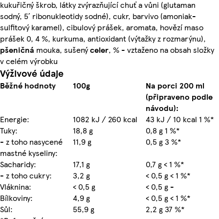
kukuřičný škrob, látky zvýrazňující chuť a vůni (glutaman
sodný, 5´ ribonukleotidy sodné), cukr, barvivo (amoniak-
sulfitový karamel), cibulový prášek, aromata, hovězí maso
prášek 0, 4 %, kurkuma, antioxidant (výtažky z rozmarýnu),
pšeničná
mouka, sušený
celer
, % - vztaženo na obsah složky
v celém výrobku
Výživové údaje
Běžné hodnoty
100g
Na porci 200 ml
(připraveno podle
návodu):
Energie:
1082 kJ / 260 kcal
43 kJ / 10 kcal 1 %*
Tuky:
18,8 g
0,8 g 1 %*
- z toho nasycené
11,9 g
0,5 g 3 %*
mastné kyseliny:
Sacharidy:
17,1 g
0,7 g < 1 %*
- z toho cukry:
3,2 g
< 0,5 g < 1 %*
Vláknina:
< 0,5 g
< 0,5 g -
Bílkoviny:
4,9 g
< 0,5 g < 1 %*
Sůl:
55,9 g
2,2 g 37 %*