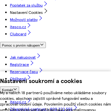
Poplatek za službu
Nastavení Cookies
Možnosti platby
itesco.cz
Clubcard
Pomoc s prvním nákupem
Jak nakupovat
Registrace
Rezervace času
Oblíbené
Nastavení soukromí a cookies
Kontakt
My a našich 18 partnerů používáme nebo ukládáme soubory
cookies, abychom zajistili správné fungování webu a
itesco.cz
zpracovali osobní údaje. Povolením použití všech cookies nám
Zákaznické centrum - 800 222 555
umožníte zobrazovat například také personalizovanou