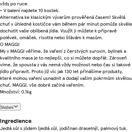
vždy po ruce.
- V balení najdete 10 kostek.
Alternativa ke klasickým vývarům prověřená časem! Skvělá
chuť v úhledné kostičce vám během pár minut pomůže skvěle
dochutit vaše oblíbená jídla. Využít ji můžete k přípravě
polévek, omáček, risotta nebo šťávám k masům.
O MAGGI:
My v MAGGI věříme, že vaření z čerstvých surovin, bylinek a
kvalitního masa je to nejlepší, co si můžete dopřát. Zároveň
víme, že spousta z vás nemá vždy možnost nebo čas si takové
jídlo připravit. Proto již víc jak 130 let přinášíme produkty,
které mohou vaření usnadnit a dodají vašim pokrmům skvělou
chuť. MAGGI, vše dobré začíná vařením.
Množství: 0.1kg
Složení
Ingredience
Jedlá sůl s jódem (jedlá sůl, jodičnan draselný), palmový tuk,