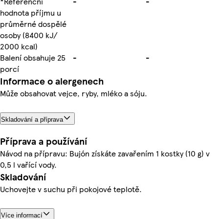
*Referenční
-
-
hodnota příjmu u
průměrné dospělé
osoby (8400 kJ/
2000 kcal)
Balení obsahuje 25
-
-
porcí
Informace o alergenech
Může obsahovat vejce, ryby, mléko a sóju.
Skladování a příprava
Příprava a používání
Návod na přípravu: Bujón získáte zavařením 1 kostky (10 g) v
0,5 l vařící vody.
Skladování
Uchovejte v suchu při pokojové teplotě.
Více informací