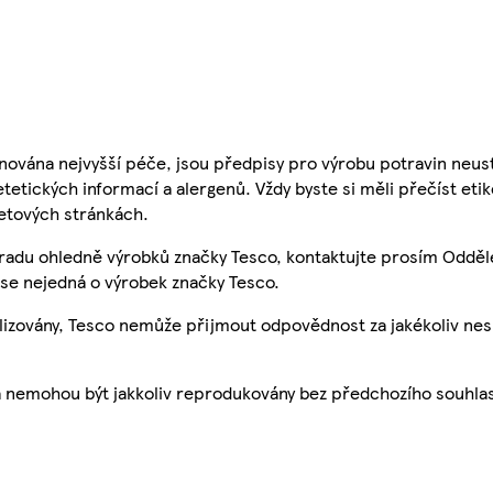
nována nejvyšší péče, jsou předpisy pro výrobu potravin neust
etetických informací a alergenů. Vždy byste si měli přečíst eti
etových stránkách.
 radu ohledně výrobků značky Tesco, kontaktujte prosím Odděl
se nejedná o výrobek značky Tesco.
ualizovány, Tesco nemůže přijmout odpovědnost za jakékoliv ne
a nemohou být jakkoliv reprodukovány bez předchozího souhla