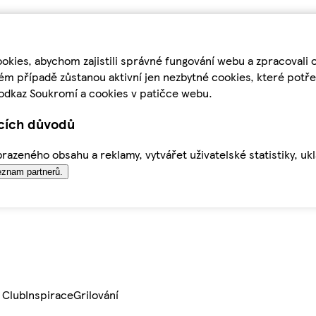
kies, abychom zajistili správné fungování webu a zpracovali 
ém případě zůstanou aktivní jen nezbytné cookies, které pot
odkaz Soukromí a cookies v patičce webu.
ících důvodů
azeného obsahu a reklamy, vytvářet uživatelské statistiky, uk
znam partnerů.
 Club
Inspirace
Grilování