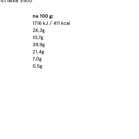
icí látka: E500
na 100 g:
1716 kJ / 411 kcal
24,3g
10,7g
39,9g
21,4g
7,0g
0,5g