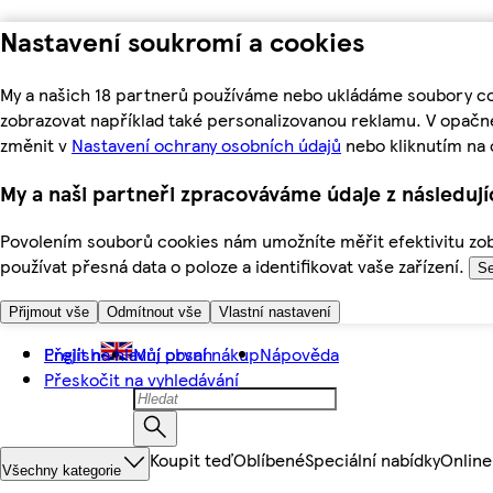
Nastavení soukromí a cookies
My a našich 18 partnerů používáme nebo ukládáme soubory coo
zobrazovat například také personalizovanou reklamu. V opačn
změnit v
Nastavení ochrany osobních údajů
nebo kliknutím na 
My a naši partneři zpracováváme údaje z následuj
Povolením souborů cookies nám umožníte měřit efektivitu zobr
používat přesná data o poloze a identifikovat vaše zařízení.
Se
Přijmout vše
Odmítnout vše
Vlastní nastavení
Přejít na hlavní obsah
English
Můj první nákup
Nápověda
Přeskočit na vyhledávání
Koupit teď
Oblíbené
Speciální nabídky
Online
Všechny kategorie