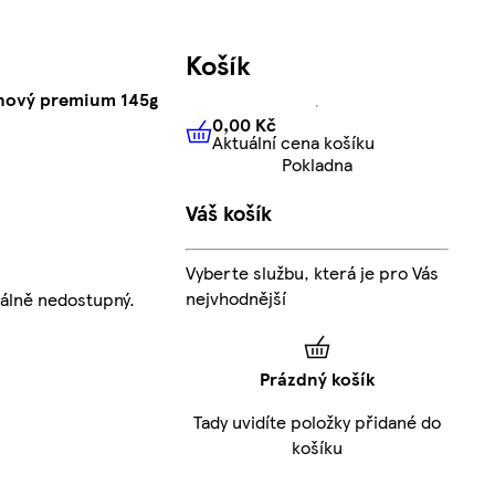
Košík
chový premium 145g
0,00 Kč
Aktuální cena košíku
0,00 Kč
Aktuální cena košíku
Pokladna
Váš košík
Vyberte službu, která je pro Vás
nejvhodnější
álně nedostupný.
Prázdný košík
Tady uvidíte položky přidané do
košíku