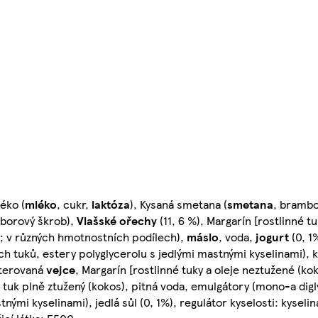
éko (
mléko
, cukr,
laktóza
), Kysaná smetana (
smetana
, brambo
mborový škrob),
Vlašské ořechy
(11, 6 %), Margarín [rostlinné t
ý; v různých hmotnostních podílech),
máslo
, voda,
jogurt
(0, 1
ch tuků, estery polyglycerolu s jedlými mastnými kyselinami), 
sterovaná
vejce
, Margarín [rostlinné tuky a oleje neztužené (ko
uk plně ztužený (kokos), pitná voda, emulgátory (mono-a dig
tnými kyselinami), jedlá sůl (0, 1%), regulátor kyselosti: kyseli