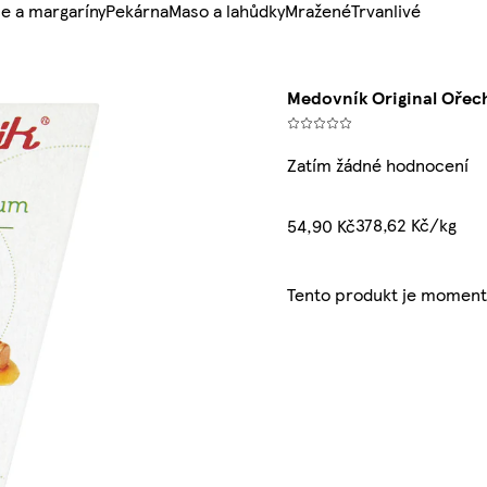
e a margaríny
Pekárna
Maso a lahůdky
Mražené
Trvanlivé
Medovník Original Oře
Zatím žádné hodnocení
378,62 Kč/kg
54,90 Kč
Tento produkt je moment