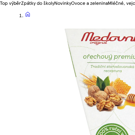
Top výběr
Zpátky do školy
Novinky
Ovoce a zelenina
Mléčné, vejc