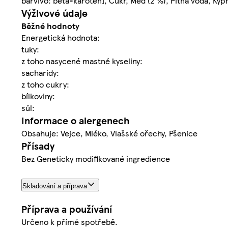
barvivo: beta-karoten], Cukr, Med (2 %), Pitná voda, Kypř
Výživové údaje
Běžné hodnoty
Energetická hodnota:
tuky:
z toho nasycené mastné kyseliny:
sacharidy:
z toho cukry:
bílkoviny:
sůl:
Informace o alergenech
Obsahuje: Vejce, Mléko, Vlašské ořechy, Pšenice
Přísady
Bez Geneticky modifikované ingredience
Skladování a příprava
Příprava a používání
Určeno k přímé spotřebě.