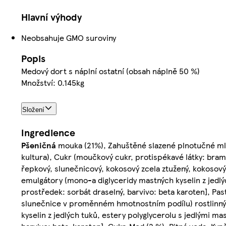
Hlavní výhody
Neobsahuje GMO suroviny
Popis
Medový dort s náplní ostatní (obsah náplně 50 %)
Množství: 0.145kg
Složení
Ingredience
Pšeničná
mouka (21%), Zahuštěné slazené plnotučné ml
kultura), Cukr (moučkový cukr, protispékavé látky: bra
řepkový, slunečnicový, kokosový zcela ztužený, kokosov
emulgátory (mono-a diglyceridy mastných kyselin z jedlý
prostředek: sorbát draselný, barvivo: beta karoten], Pa
slunečnice v proměnném hmotnostním podílu) rostlinný t
kyselin z jedlých tuků, estery polyglycerolu s jedlými mas