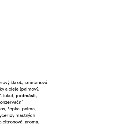
rový škrob, smetanová
uky a oleje (palmový,
% tuku),
podmáslí
,
konzervační
kos, řepka, palma,
lyceridy mastných
na citronová, aroma,